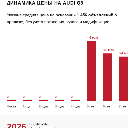
ДИНАМИКА ЦЕНЫ НА AUDI Q5
Указана средняя цена на основании
1 456 объявлений
о
продаже, без учета поколения, кузова и модификации.
4,5 млн
3,6 млн
3,4 м
0
0
0
0
0
Новая
1 год
2 года
3 года
4 года
5 лет
6 лет
7 лет
год выпуска
2026