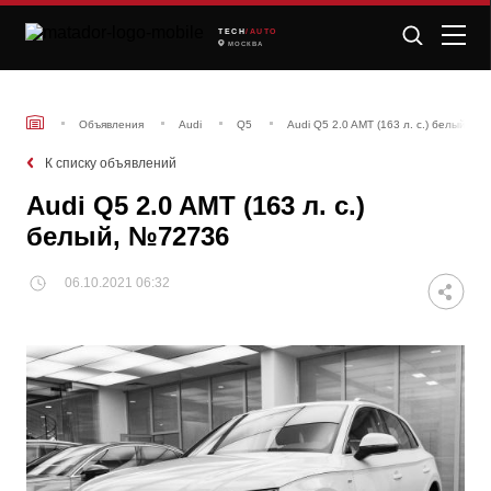
TECH
/AUTO
МОСКВА
Объявления
Audi
Q5
Audi Q5 2.0 AMT (163 л. с.) белый, №
К списку объявлений
Audi Q5 2.0 AMT (163 л. с.)
белый, №72736
06.10.2021 06:32