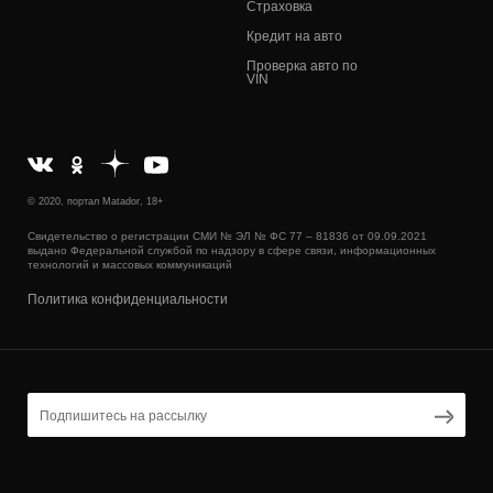
Страховка
Кредит на авто
Проверка авто по
VIN
© 2020, портал Matador, 18+
Свидетельство о регистрации СМИ № ЭЛ № ФС 77 – 81836 от 09.09.2021
выдано Федеральной службой по надзору в сфере связи, информационных
технологий и массовых коммуникаций
Политика конфиденциальности