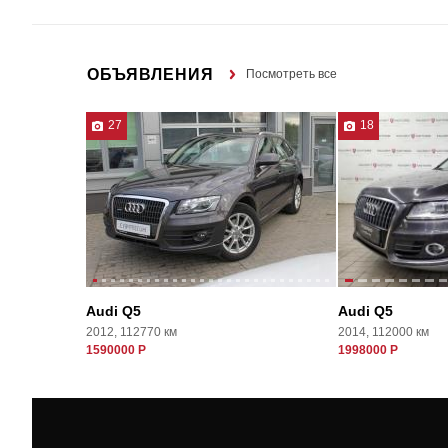
ОБЪЯВЛЕНИЯ
Посмотреть все
27
18
Audi Q5
Audi Q5
2012, 112770 км
2014, 112000 км
1590000 Р
1998000 Р