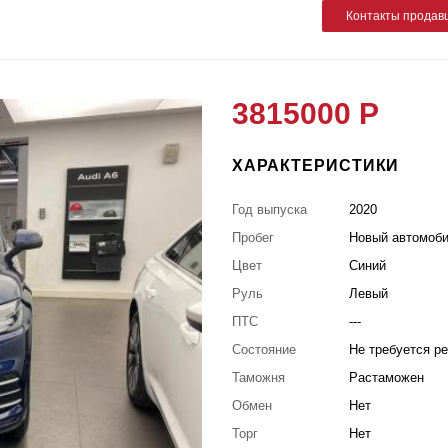
Контакты продав
3815000 Р
ХАРАКТЕРИСТИКИ
Год выпуска
2020
Пробег
Новый автомоб
Цвет
Синий
Руль
Левый
ПТС
---
Состояние
Не требуется р
Таможня
Растаможен
Обмен
Нет
Торг
Нет