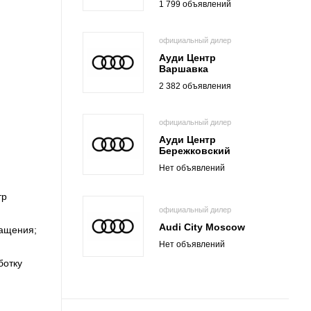
1 799 объявлений
официальный дилер
Ауди Центр
Варшавка
2 382 объявления
официальный дилер
Ауди Центр
Бережковский
Нет объявлений
тр
официальный дилер
Audi City Moscow
ращения;
Нет объявлений
ботку