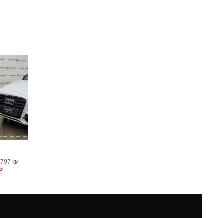
18
5
Audi Q5
1797 км
2014, 88262 км
Р
2200000 Р