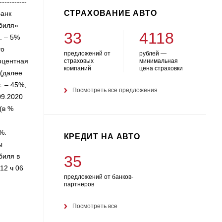
----------
СТРАХОВАНИЕ АВТО
Банк
обиля»
33
4118
. – 5%
го
предложений от
рублей —
оцентная
страховых
минимальная
компаний
цена страховки
 (далее
. – 45%,
Посмотреть все предложения
09.2020
(в %
%.
КРЕДИТ НА АВТО
ы
биля в
35
12 ч 06
предложений от банков-
партнеров
Посмотреть все