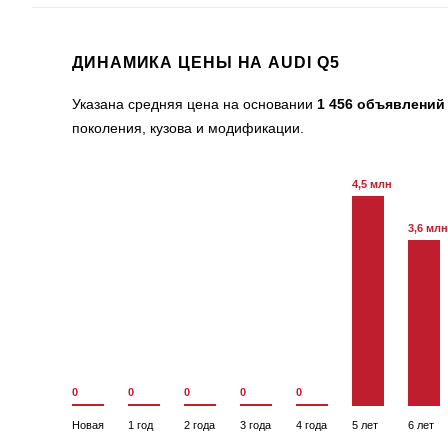
ДИНАМИКА ЦЕНЫ НА AUDI Q5
Указана средняя цена на основании
1 456 объявлений
поколения, кузова и модификации.
4,5 млн
3,6 млн
0
0
0
0
0
Новая
1 год
2 года
3 года
4 года
5 лет
6 лет