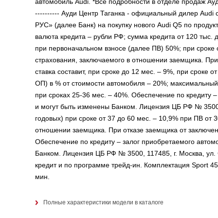
автомобиль Audi. *Все подробности в отделе продаж Ауди Центр Т
---------- Ауди Центр Таганка - официальный дилер Aud
РУС» (далее Банк) на покупку нового Audi Q5 по проду
валюта кредита – рубли РФ; сумма кредита от 120 тыс. д
при первоначальном взносе (далее ПВ) 50%; при сроке 
страхования, заключаемого в отношении заемщика. При
ставка составит, при сроке до 12 мес. – 9%, при сроке 
ОП) в % от стоимости автомобиля – 20%; максимальный 
при сроках 25-36 мес. – 40%. Обеспечение по кредиту 
и могут быть изменены Банком. Лицензия ЦБ РФ № 3500, 1
годовых) при сроке от 37 до 60 мес. – 10,9% при ПВ о
отношении заемщика. При отказе заемщика от заключени
Обеспечение по кредиту – залог приобретаемого автомо
Банком. Лицензия ЦБ РФ № 3500, 117485, г. Москва, ул. 
кредит и по программе трейд-ин. Комплектация Sport 45 
мин.
Полные характеристики модели в каталоге