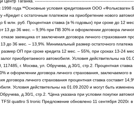
аганка. -------------------------------------------------------------------
i с 1998 года **Основные условия кредитования ООО «Фольксваген 
кту «Кредит с остаточным платежом на приобретение нового автом
о 6 млн. руб. Процентная ставка (в % годовых) при сроке до 12 мес
от 13 до 36 мес. – 9,9% при ПВ 30% и оформлении договора лично
 отказе заемщика от заключения договора личного страхования пр
от 13 до 36 мес. – 13,9%. Минимальный размер остаточного платежа
размер ОП при сроке кредита 12 мес. – 55%, при сроках 13-24 мес
– залог приобретаемого автомобиля. Условия действительны на 01.
17485, г. Москва, ул. Обручева, д.30/1, стр.2. Процентная ставка 
т 30% и оформлении договора личного страхования, заключаемого в
я договора личного страхования процентная ставка составит 14,9
биля. Условия действительны на 01.09.2020 и могут быть изменен
Обручева, д.30/1, стр.2. *Цена указана при условии покупки автомо
TFSI quattro S tronic Предложение обновлено 11 сентября 2020г. в 