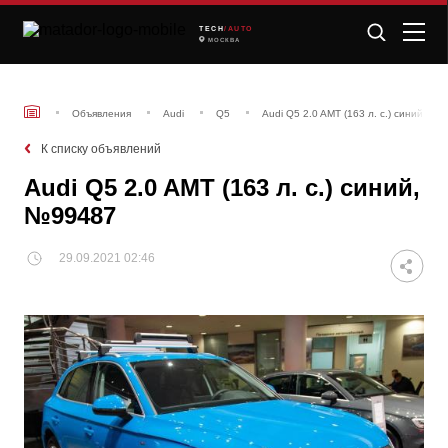
TECH
/AUTO
МОСКВА
Объявления
Audi
Q5
Audi Q5 2.0 AMT (163 л. с.) синий, №
К списку объявлений
Audi Q5 2.0 AMT (163 л. с.) синий,
№99487
29.09.2021 02:46