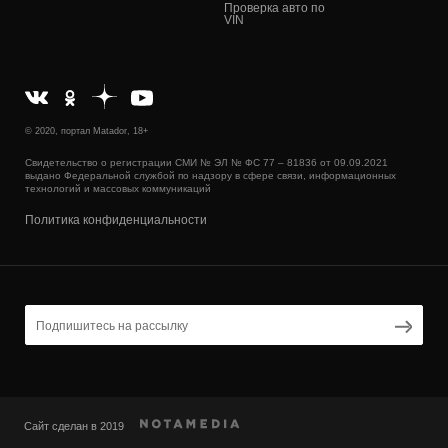
Проверка авто по
VIN
© 2020, портал Matador, 18+
Свидетельство о регистрации СМИ № ЭЛ № ФС 77 – 81836 от 09.09.2021
выдано Федеральной службой по надзору в сфере связи, информационных
технологий и массовых коммуникаций
Политика конфиденциальности
Сайт сделан в 2019