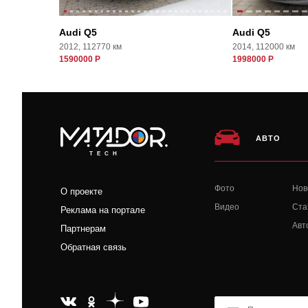
Audi Q5
Audi Q5
2012, 112770 км
2014, 112000 км
1590000 Р
1998000 Р
АВТО
TECH
Фото
Нов
О проекте
Видео
Ста
Реклама на портале
Авт
Партнерам
Обратная связь