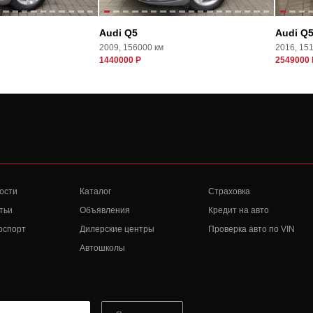
Audi Q5
Audi Q
2009, 156000 км
2016, 15
1440000 Р
2549000 
ости
Каталог
Страховка
тьи
Объявления
Кредит на авто
оспорт
Дилерские центры
Проверка авто по VIN
Автошколы