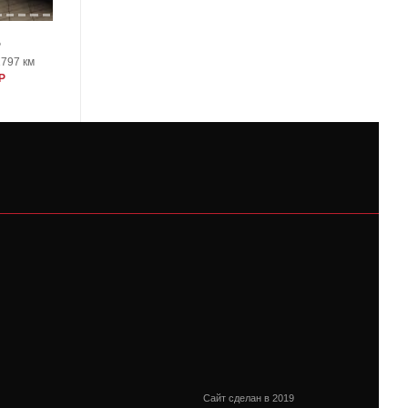
5
Audi Q5
1797 км
2014, 88262 км
Р
2200000 Р
Сайт сделан в 2019