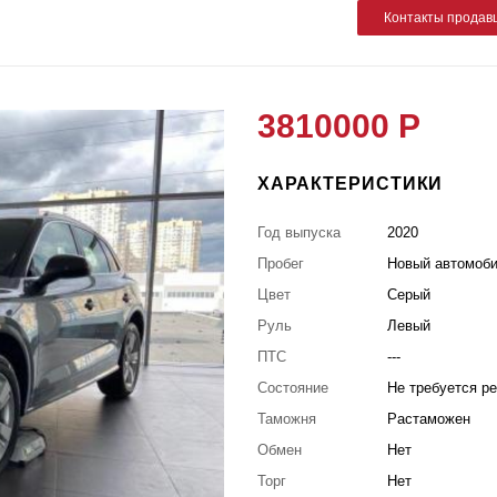
Контакты продав
3810000 Р
ХАРАКТЕРИСТИКИ
Год выпуска
2020
Пробег
Новый автомоб
Цвет
Серый
Руль
Левый
ПТС
---
Состояние
Не требуется р
Таможня
Растаможен
Обмен
Нет
Торг
Нет