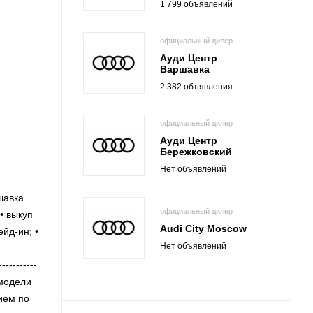
1 799 объявлений
официальный дилер
Ауди Центр
Варшавка
2 382 объявления
официальный дилер
Ауди Центр
Бережковский
Нет объявлений
шавка
официальный дилер
• выкуп
Audi City Moscow
йд-ин; •
Нет объявлений
---------
 модели
ием по