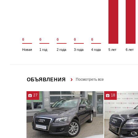
0
0
0
0
0
Новая
1 год
2 года
3 года
4 года
5 лет
6 лет
ОБЪЯВЛЕНИЯ
Посмотреть все
27
18