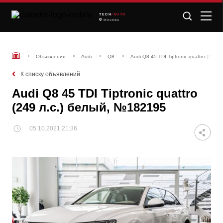
TECH
/AUTO
МОСКВА
Объявления
Audi
Q8
Audi Q8 45 TDI Tiptronic quattro (249
К списку объявлений
Audi Q8 45 TDI Tiptronic quattro
(249 л.с.) белый, №182195
05.10.2021 21:36