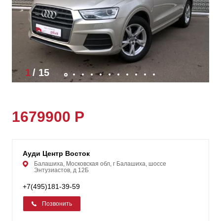
1
/
15
1679900 Р
Ауди Центр Восток
Балашиха, Московская обл, г Балашиха, шоссе
Энтузиастов, д 12Б
+7(495)181-39-59
Позвонить