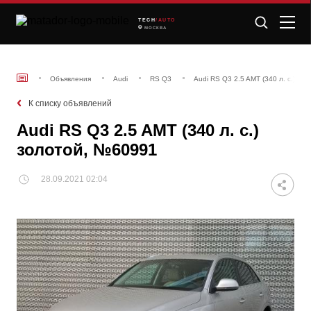
TECH
/AUTO
МОСКВА
Объявления
Audi
RS Q3
Audi RS Q3 2.5 AMT (340 л. с.) з
К списку объявлений
Audi RS Q3 2.5 AMT (340 л. с.)
золотой, №60991
28.09.2021 02:04