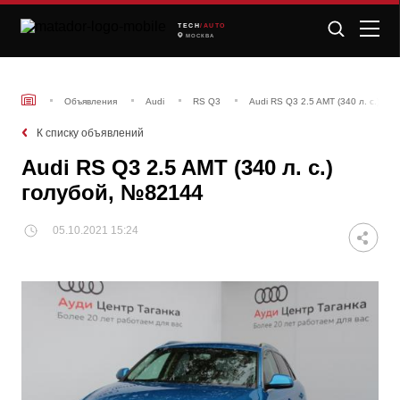
TECH
/AUTO
МОСКВА
Объявления
Audi
RS Q3
Audi RS Q3 2.5 AMT (340 л. с.) го
К списку объявлений
Audi RS Q3 2.5 AMT (340 л. с.)
голубой, №82144
05.10.2021 15:24