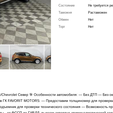
Состояние
Не требуется р
Таможня
Растаможен
Обмен
Нет
Торг
Нет
Chevrolet Север 🎯 Особенности автомобиля: — Без ДТП — Без о
о в ГК FAVORIT MOTORS: — Предоставим толщиномер для проверк
одъемник для проверки технического состояния — Возможность п
ты - от ФССП до ГИБДД, выдаем экпертно-криминалистический се