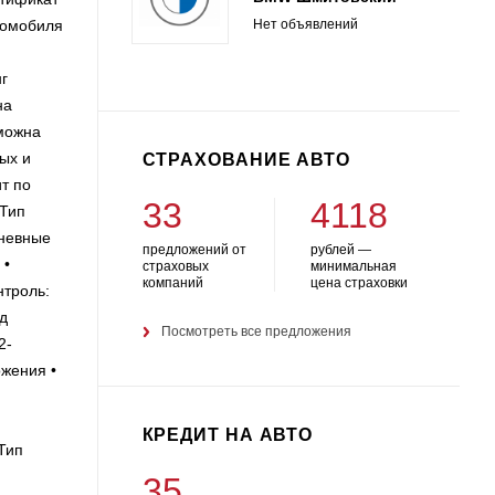
Нет объявлений
томобиля
г
на
зможна
ых и
СТРАХОВАНИЕ АВТО
т по
33
4118
 Тип
дневные
предложений от
рублей —
 •
страховых
минимальная
компаний
цена страховки
нтроль:
д
Посмотреть все предложения
2-
ожения •
КРЕДИТ НА АВТО
 Тип
35