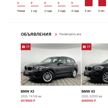
0
0
0
0
0
Новая
1 год
2 года
3 года
4 года
5 лет
6 лет
ОБЪЯВЛЕНИЯ
Посмотреть все
18
19
BMW X3
BMW X3
2020, 74749 км
2020, 62555 км
4579000 Р
4690000 Р