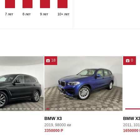
7 лет
8 лет
9 лет
10+ лет
18
0
BMW X3
BMW X
2019, 98000 км
2011, 10
3350000 Р
1650000 