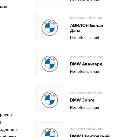
емонт
официальный дилер
АВИЛОН Белая
Дача
Нет объявлений
официальный дилер
BMW Авангард
Нет объявлений
официальный дилер
BMW Зорге
Нет объявлений
красов —
и
официальный дилер
родления
BMW Шмитовский
ртификат