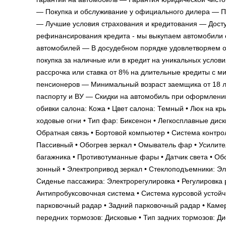
— Покупка и обслуживание у официального дилера — Пр
— Лучшие условия страхования и кредитования — Досту
рефинансирования кредита - мы выкупаем автомобили
автомобилей — В досудебном порядке удовлетворяем о
покупка за наличные или в кредит на уникальных услов
рассрочка или ставка от 8% на длительные кредиты с
пенсионеров — Минимальный возраст заемщика от 18 ле
паспорту и ВУ — Скидки на автомобиль при оформлении
обивки салона: Кожа • Цвет салона: Темный • Люк на 
ходовые огни • Тип фар: Биксенон • Легкосплавные диск
Обратная связь • Бортовой компьютер • Система контроля
Пассивный • Обогрев зеркал • Омыватель фар • Усилите
багажника • Противотуманные фары • Датчик света • Обо
зонный • Электропривод зеркал • Стеклоподъемники: Эл
Сиденье пассажира: Электрорегулировка • Регулировка р
Антипробуксовочная система • Система курсовой устойч
парковочный радар • Задний парковочный радар • Камера 
передних тормозов: Дисковые • Тип задних тормозов: Дис