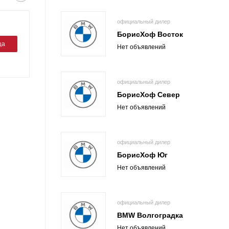
официальный дилер
БорисХоф Восток
ца
Нет объявлений
официальный дилер
БорисХоф Север
Нет объявлений
официальный дилер
БорисХоф Юг
Нет объявлений
официальный дилер
BMW Волгоградка
Нет объявлений