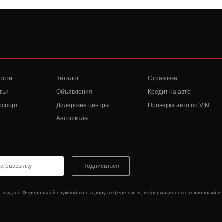
ости
Каталог
Страховка
тьи
Объявления
Кредит на авто
оспорт
Дилерские центры
Проверка авто по VIN
Автошколы
Подписаться
1 выдано Федеральной службой по надзору в сфере связи, информационных технологий и