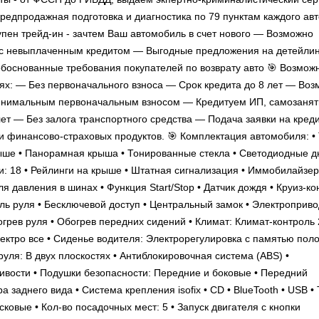
едпродажная подготовка и диагностика по 79 пунктам каждого ав
пен трейд-ин - зачтем Ваш автомобиль в счет нового — Возможно
 с невыплаченным кредитом — Выгодные предложения на детейлин
боснованные требования покупателей по возврату авто 🎯 Возмож
иях: — Без первоначального взноса — Срок кредита до 8 лет — Во
 минимальным первоначальным взносом — Кредитуем ИП, самозанят
т — Без залога транспортного средства — Подача заявки на креди
 финансово-страховых продуктов. 🎯 Комплектация автомобиля: •
крыше • Панорамная крыша • Тонированные стекла • Светодиодные 
и: 18 • Рейлинги на крыше • Штатная сигнализация • Иммобилайзер
 давления в шинах • Функция Start/Stop • Датчик дождя • Круиз-ко
ль руля • Бесключевой доступ • Центральный замок • Электроприво
грев руля • Обогрев передних сидений • Климат: Климат-контроль 
ектро все • Сиденье водителя: Электрорегулировка с памятью пол
уля: В двух плоскостях • Антиблокировочная система (ABS) •
ивости • Подушки безопасности: Передние и боковые • Передний
заднего вида • Система крепления isofix • CD • BlueTooth • USB •
ковые • Кол-во посадочных мест: 5 • Запуск двигателя с кнопки