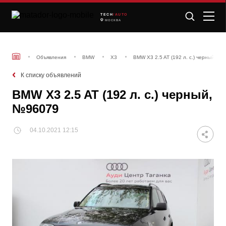
TECH
/AUTO
МОСКВА
Объявления
BMW
X3
BMW X3 2.5 AT (192 л. с.) черный, №
К списку объявлений
BMW X3 2.5 AT (192 л. с.) черный,
№96079
04.10.2021 12:15