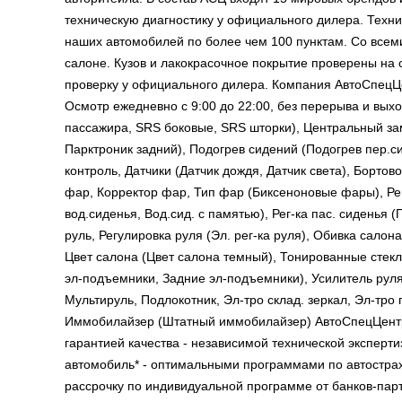
техническую диагностику у официального дилера. Техн
наших автомобилей по более чем 100 пунктам. Со всеми
салоне. Кузов и лакокрасочное покрытие проверены н
проверку у официального дилера. Компания АвтоСпецЦ
Осмотр ежедневно с 9:00 до 22:00, без перерыва и вых
пассажира, SRS боковые, SRS шторки), Центральный зам
Парктроник задний), Подогрев сидений (Подогрев пер.си
контроль, Датчики (Датчик дождя, Датчик света), Борт
фар, Корректор фар, Тип фар (Биксеноновые фары), Рег-к
вод.сиденья, Вод.сид. с памятью), Рег-ка пас. сиденья (
руль, Регулировка руля (Эл. рег-ка руля), Обивка сало
Цвет салона (Цвет салона темный), Тонированные стекла
эл-подъемники, Задние эл-подъемники), Усилитель руля 
Мультируль, Подлокотник, Эл-тро склад. зеркал, Эл-тро 
Иммобилайзер (Штатный иммобилайзер) АвтоСпецЦентр
гарантией качества - независимой технической эксперт
автомобиль* - оптимальными программами по автострах
рассрочку по индивидуальной программе от банков-пар