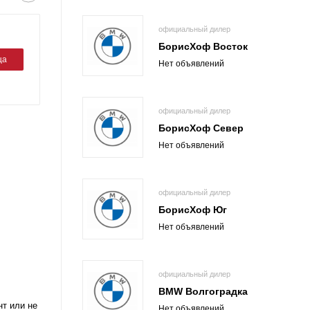
официальный дилер
БорисХоф Восток
ца
Нет объявлений
официальный дилер
БорисХоф Север
Нет объявлений
официальный дилер
БорисХоф Юг
Нет объявлений
официальный дилер
BMW Волгоградка
нт или не
Нет объявлений