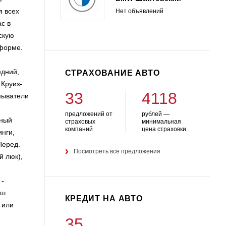
я всех
Нет объявлений
с в
скую
 форме.
едний,
СТРАХОВАНИЕ АВТО
 Круиз-
33
4118
мыватели
предложений от
рублей —
аный
страховых
минимальная
компаний
цена страховки
инги,
Перед.
Посмотреть все предложения
й люк),
 -
аш
КРЕДИТ НА АВТО
 или
35