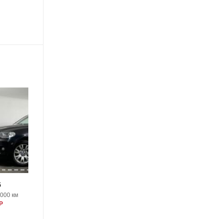
18
5
BMW X5
8000 км
2020, 94000 км
Р
5793000 Р