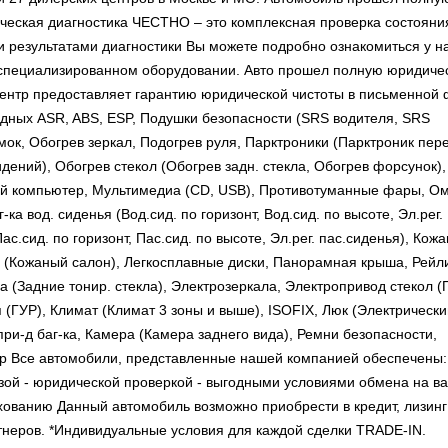
ическая диагностика ЧЕСТНО – это комплексная проверка состояни
 результатами диагностики Вы можете подробно ознакомиться у на
а специализированном оборудовании. Авто прошел полную юридиче
ентр предоставляет гарантию юридической чистоты в письменной
одных ASR, ABS, ESP, Подушки безопасности (SRS водителя, SRS
ок, Обогрев зеркал, Подогрев руля, Парктроники (Парктроник пер
дений), Обогрев стекол (Обогрев задн. стекла, Обогрев форсунок),
овой компьютер, Мультимедиа (CD, USB), Противотуманные фары, О
а вод. сиденья (Вод.сид. по горизонт, Вод.сид. по высоте, Эл.рег.
Пас.сид. по горизонт, Пас.сид. по высоте, Эл.рег. пас.сиденья), Кож
на (Кожаный салон), Легкосплавные диски, Панорамная крыша, Рейл
 (Задние тонир. стекла), Электрозеркала, Электропривод стекол (
(ГУР), Климат (Климат 3 зоны и выше), ISOFIX, Люк (Электрически
при-д баг-ка, Камера (Камера заднего вида), Ремни безопасности,
 Все автомобили, представленные нашей компанией обеспечены:
изой - юридической проверкой - выгодными условиями обмена на в
ованию Данный автомобиль возможно приобрести в кредит, лизинг
тнеров. *Индивидуальные условия для каждой сделки TRADE-IN.