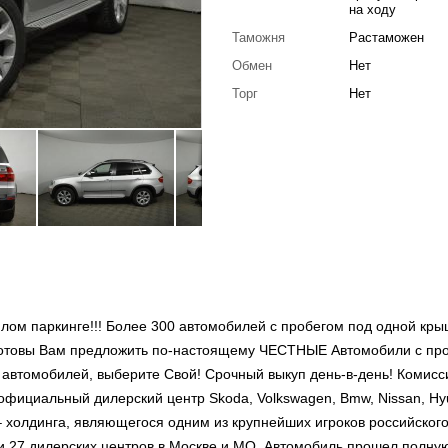
на ходу
Таможня
Растаможен
Обмен
Нет
Торг
Нет
плом паркинге!!! Более 300 автомобилей с пробегом под одной кры
готовы Вам предложить по-настоящему ЧЕСТНЫЕ Автомобили с пр
автомобилей, выберите Свой! Срочный выкуп день-в-день! Комис
официальный дилерский центр Skoda, Volkswagen, Bmw, Nissan, Hy
 холдинга, являющегося одним из крупнейших игроков российског
 и 27 дилерских центров в Москве и МО. Автомобиль прошел полну