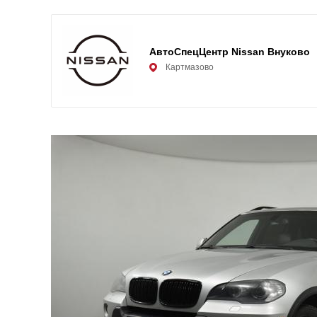
АвтоСпецЦентр Nissan Внуково
Картмазово