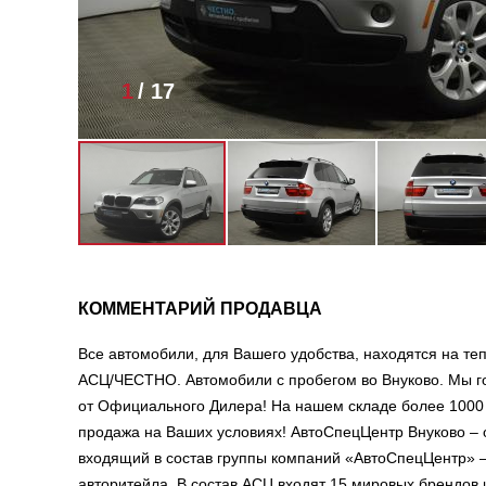
1
/
17
КОММЕНТАРИЙ ПРОДАВЦА
Все автомобили, для Вашего удобства, находятся на те
АСЦ/ЧЕСТНО. Автомобили с пробегом во Внуково. Мы 
от Официального Дилера! На нашем складе более 1000 
продажа на Ваших условиях! АвтоСпецЦентр Внуково – 
входящий в состав группы компаний «АвтоСпецЦентр» –
авторитейла. В состав АСЦ входят 15 мировых брендов