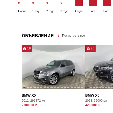
0
0
0
0
Новая
1 год
2 года
3 года
4 года
5 лет
6 лет
ОБЪЯВЛЕНИЯ
Посмотреть все
18
20
BMW X5
BMW X5
2012, 291872 км
2018, 62000 км
2300000 Р
4290000 Р