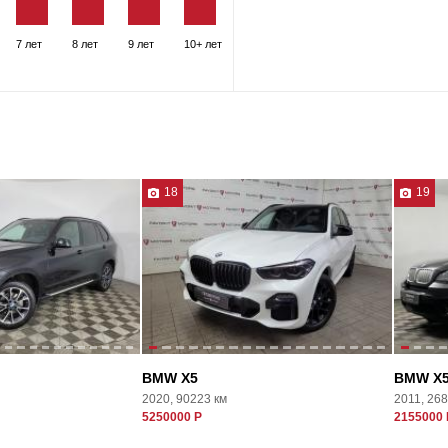
7 лет
8 лет
9 лет
10+ лет
18
19
BMW X5
BMW X
2020, 90223 км
2011, 26
5250000 Р
2155000 