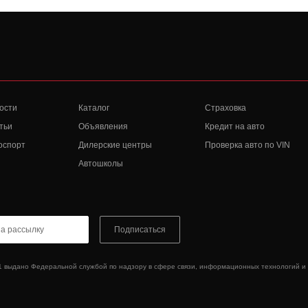
ости
Каталог
Страховка
тьи
Объявления
Кредит на авто
оспорт
Дилерские центры
Проверка авто по VIN
Автошколы
Подписаться
1 выдано Федеральной службой по надзору в сфере связи, информационных технологий и