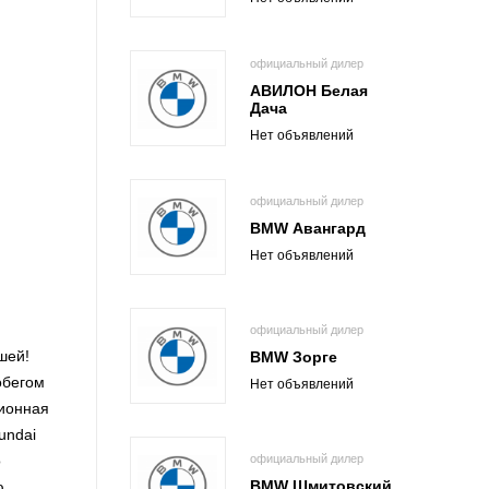
официальный дилер
АВИЛОН Белая
Дача
Нет объявлений
официальный дилер
BMW Авангард
Нет объявлений
официальный дилер
шей!
BMW Зорге
обегом
Нет объявлений
сионная
undai
официальный дилер
о
BMW Шмитовский
ю