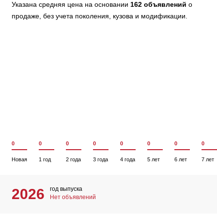
Указана средняя цена на основании
162 объявлений
о
продаже, без учета поколения, кузова и модификации.
0
0
0
0
0
0
0
0
Новая
1 год
2 года
3 года
4 года
5 лет
6 лет
7 лет
год выпуска
2026
Нет объявлений