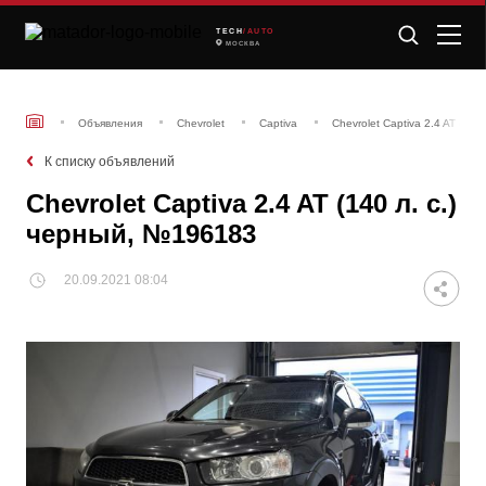
TECH
/AUTO
МОСКВА
Объявления
Chevrolet
Captiva
Chevrolet Captiva 2.4 AT (14
К списку объявлений
Chevrolet Captiva 2.4 AT (140 л. с.)
черный, №196183
20.09.2021 08:04