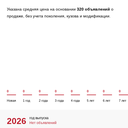
Указана средняя цена на основании
320 объявлений
о
продаже, без учета поколения, кузова и модификации.
0
0
0
0
0
0
0
0
Новая
1 год
2 года
3 года
4 года
5 лет
6 лет
7 лет
год выпуска
2026
Нет объявлений