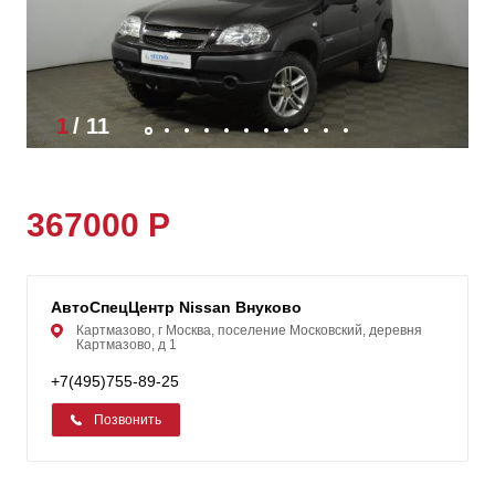
1
/
11
367000 Р
АвтоСпецЦентр Nissan Внуково
Картмазово, г Москва, поселение Московский, деревня
Картмазово, д 1
+7(495)755-89-25
Позвонить