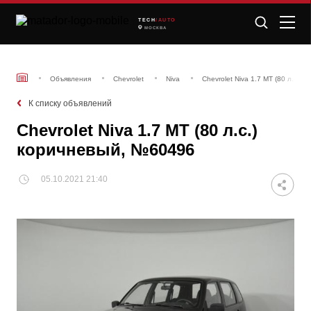
TECH
/AUTO
МОСКВА
Объявления
Chevrolet
Niva
Chevrolet Niva 1.7 MT (80 л.с.)
К списку объявлений
Chevrolet Niva 1.7 MT (80 л.с.)
коричневый, №60496
05.10.2021 21:40