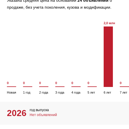
Указана средняя цена на основании
24 объявлений
о
продаже, без учета поколения, кузова и модификации.
2,0 млн
0
0
0
0
0
0
0
Новая
1 год
2 года
3 года
4 года
5 лет
6 лет
7 лет
год выпуска
2026
Нет объявлений