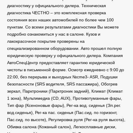
диагностику у официального дилера. Техническая
диагностика ЧЕСТНО – это комплексная проверка
состояния всех наших автомобилей по более чем 100
пунктам. Со всеми результатами диагностики Вы можете
подробно ознакомиться у нас в салоне. Кузов и
лакокрасочное покрытие проверены на
специализированном оборудовании. Авто прошел полную
юридическую проверку у официального дилера. Компания
АвтоСпецЦентр предоставляет гарантию юридической
чистоты в письменной форме. Осмотр ежедневно с 9:00 до
22:00, без перерыва и выходных №cme3- ASR, Подушки
безопасности (SRS водителя, SRS пассажира), Обогрев
зеркал, Парктроники (Парктроник задний), Климат (Климат
1 зона), Мультимедиа (CD, AUX), Противотуманные фары,
Тип фар (Ксеноновые фары), Рег-ка вод. сиденья (Эл.рег.
вод.сиденья), Рег-ка пас. сиденья (Пас.сид. по горизонт,
Пас.сид. по высоте), Регулировка руля (Рег-ка руля высота),
Обивка салона (Кожаный салон), Легкосплавные диски,