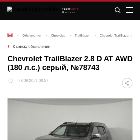
TECH
/AUTO
МОСКВА
Объявления
Chevrolet
TrailBlazer
Chevrolet TrailBlazer 2.8 
К списку объявлений
Chevrolet TrailBlazer 2.8 D AT AWD
(180 л.с.) серый, №78743
28.09.2021 08:57