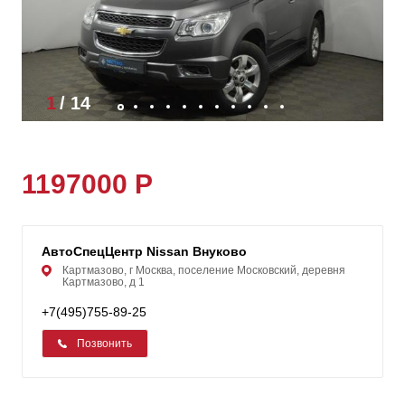
1
/
14
1197000 Р
АвтоСпецЦентр Nissan Внуково
Картмазово, г Москва, поселение Московский, деревня
Картмазово, д 1
+7(495)755-89-25
Позвонить