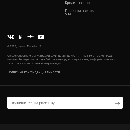
Кредит на авто
Проверка авто по
VIN
© 2020, портал Matador, 18+
Свидетельство о регистрации СМИ № ЭЛ № ФС 77 – 81836 от 09.09.2021
выдано Федеральной службой по надзору в сфере связи, информационных
технологий и массовых коммуникаций
Политика конфиденциальности