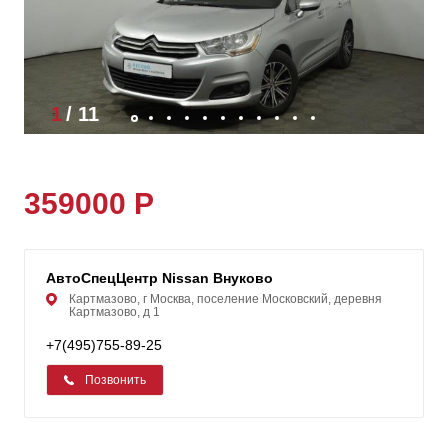
1
/
11
359000 Р
АвтоСпецЦентр Nissan Внуково
Картмазово, г Москва, поселение Московский, деревня
Картмазово, д 1
+7(495)755-89-25
Позвонить