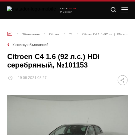
TECH
/AUTO
МОСКВА
Объявления
Citroen
C4
Citroen C4 1.6 (92 л.с.) HDi сереб
К списку объявлений
Citroen C4 1.6 (92 л.с.) HDi
серебряный, №101153
19.09.2021 08:27