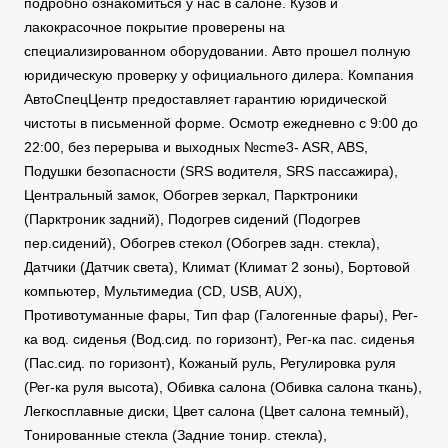
подробно ознакомиться у нас в салоне. Кузов и
лакокрасочное покрытие проверены на
специализированном оборудовании. Авто прошел полную
юридическую проверку у официального дилера. Компания
АвтоСпецЦентр предоставляет гарантию юридической
чистоты в письменной форме. Осмотр ежедневно с 9:00 до
22:00, без перерыва и выходных №cme3- ASR, ABS,
Подушки безопасности (SRS водителя, SRS пассажира),
Центральный замок, Обогрев зеркал, Парктроники
(Парктроник задний), Подогрев сидений (Подогрев
пер.сидений), Обогрев стекол (Обогрев задн. стекла),
Датчики (Датчик света), Климат (Климат 2 зоны), Бортовой
компьютер, Мультимедиа (CD, USB, AUX),
Противотуманные фары, Тип фар (Галогенные фары), Рег-
ка вод. сиденья (Вод.сид. по горизонт), Рег-ка пас. сиденья
(Пас.сид. по горизонт), Кожаный руль, Регулировка руля
(Рег-ка руля высота), Обивка салона (Обивка салона ткань),
Легкосплавные диски, Цвет салона (Цвет салона темный),
Тонированные стекла (Задние тонир. стекла),