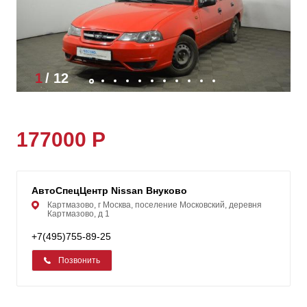
1
/
12
177000 Р
АвтоСпецЦентр Nissan Внуково
Картмазово, г Москва, поселение Московский, деревня
Картмазово, д 1
+7(495)755-89-25
Позвонить