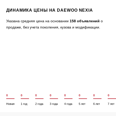
ДИНАМИКА ЦЕНЫ НА DAEWOO NEXIA
Указана средняя цена на основании
158 объявлений
о
продаже, без учета поколения, кузова и модификации.
0
0
0
0
0
0
0
0
Новая
1 год
2 года
3 года
4 года
5 лет
6 лет
7 лет