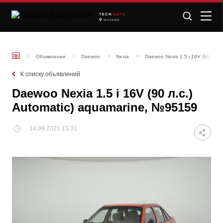
TECH
/AUTO
МОСКВА
Объявления
Daewoo
Nexia
Daewoo Nexia 1.5 i 16V (90 л.с.
К списку объявлений
Daewoo Nexia 1.5 i 16V (90 л.с.)
Automatic) aquamarine, №95159
14.09.2021 15:31