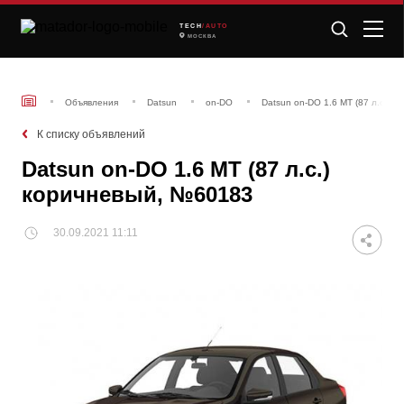
TECH
/AUTO
МОСКВА
Объявления
Datsun
on-DO
Datsun on-DO 1.6 МТ (87 л.с.) 
К списку объявлений
Datsun on-DO 1.6 МТ (87 л.с.)
коричневый, №60183
30.09.2021 11:11