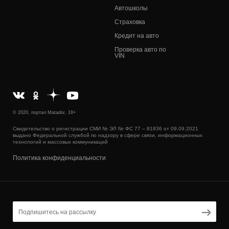
Автошколы
Страховка
Кредит на авто
Проверка авто по
VIN
© 2020, портал Matador, 18+
Свидетельство о регистрации СМИ № ЭЛ № ФС 77 – 81836 от 09.09.2021
выдано Федеральной службой по надзору в сфере связи, информационных
технологий и массовых коммуникаций
Политика конфиденциальности