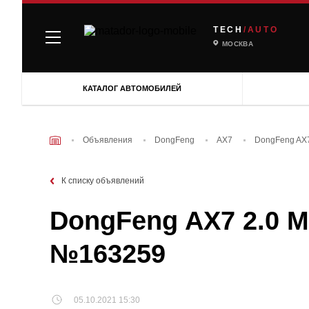
TECH
/AUTO
МОСКВА
КАТАЛОГ АВТОМОБИЛЕЙ
Объявления
DongFeng
AX7
DongFeng AX7
К списку объявлений
DongFeng AX7 2.0 MT
№163259
05.10.2021 15:30