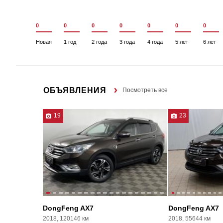
0
0
0
0
0
0
0
Новая
1 год
2 года
3 года
4 года
5 лет
6 лет
ОБЪЯВЛЕНИЯ
Посмотреть все
19
23
DongFeng AX7
DongFeng AX7
2018, 120146 км
2018, 55644 км