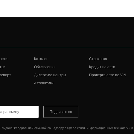
ости
Каталог
Страховка
тьи
Объявления
Кредит на авто
оспорт
Дилерские центры
Проверка авто по VIN
Автошколы
Подписаться
1 выдано Федеральной службой по надзору в сфере связи, информационных технологий и