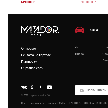
1490000 Р
1150000 Р
АВТО
TECH
Фото
Нов
О проекте
Видео
Ста
Реклама на портале
Авт
Партнерам
Обратная связь
© 2020, портал Matador, 18+
Свидетельство о регистрации СМИ № ЭЛ № ФС 77 – 81836 от 09.09.202