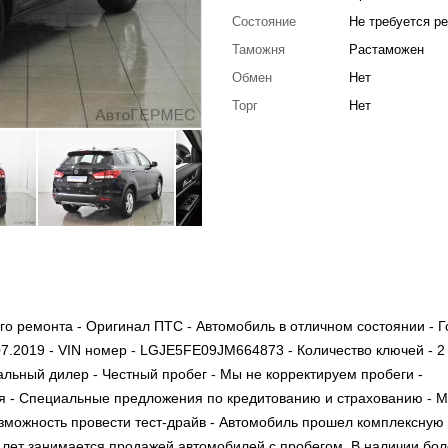
Состояние
Не требуется р
Таможня
Растаможен
Обмен
Нет
Торг
Нет
го ремонта - Оригинал ПТС - Автомобиль в отличном состоянии - Г
07.2019 - VIN номер - LGJE5FE09JM664873 - Количество ключей - 2 
альный дилер - Честный пробег - Мы не корректируем пробеги -
я - Специальные предложения по кредитованию и страхованию - 
озможность провести тест-драйв - Автомобиль прошел комплексную
лет занимается продажей автомобилей с пробегом. В наличии бол