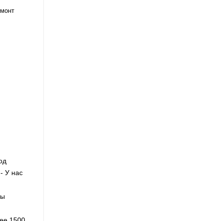
емонт
од
- У нас
Мы
ее 1500