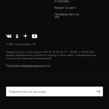
Страховка
Кредит на авто
Проверка авто по
VIN
© 2020, портал Matador, 18+
Свидетельство о регистрации СМИ № ЭЛ № ФС 77 – 81836 от 09.09.2021
выдано Федеральной службой по надзору в сфере связи, информационных
технологий и массовых коммуникаций
Политика конфиденциальности