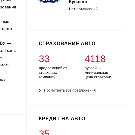
Кунцево
ирования
Нет объявлений
ичные
ставка
 ВУ —
СТРАХОВАНИЕ АВТО
а: Ткань
33
4118
•
имат-
предложений от
рублей —
страховых
минимальная
компаний
цена страховки
зов:
Посмотреть все предложения
КРЕДИТ НА АВТО
35