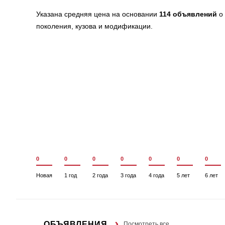
Указана средняя цена на основании
114 объявлений
о 
поколения, кузова и модификации.
0
0
0
0
0
0
0
Новая
1 год
2 года
3 года
4 года
5 лет
6 лет
ОБЪЯВЛЕНИЯ
Посмотреть все