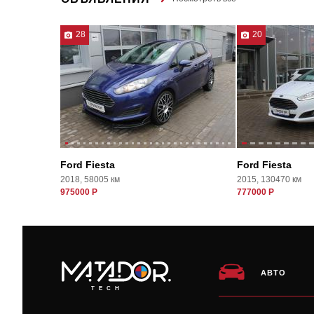
28
20
Ford Fiesta
Ford Fiesta
2018, 58005 км
2015, 130470 км
975000 Р
777000 Р
АВТО
TECH