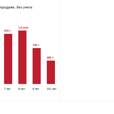
продаже, без учета
1,0 млн
979 т
706 т
460 т
7 лет
8 лет
9 лет
10+ лет