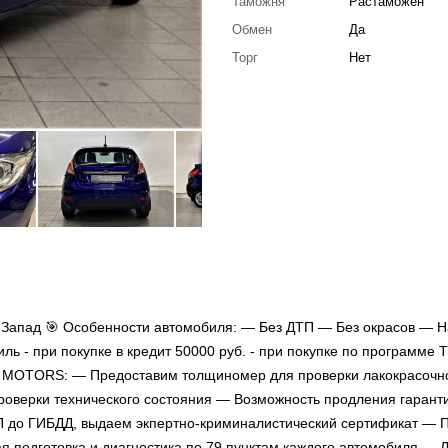
Таможня
Растаможен
Обмен
Да
Торг
Нет
апад 🎯 Особенности автомобиля: — Без ДТП — Без окрасов — Н
 - при покупке в кредит 50000 руб. - при покупке по программе T
IT MOTORS: — Предоставим толщиномер для проверки лакокрасочн
оверки технического состояния — Возможность продления гарант
П до ГИБДД, выдаем экпертно-криминалистический сертификат — П
 подготовка и диагностика по 79 пунктам каждого автомобиля — 