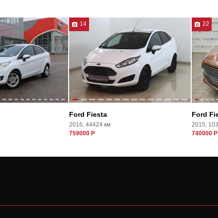
14
22
Ford Fiesta
Ford Fi
2016, 44424 км
2015, 10
759000 Р
740000 Р