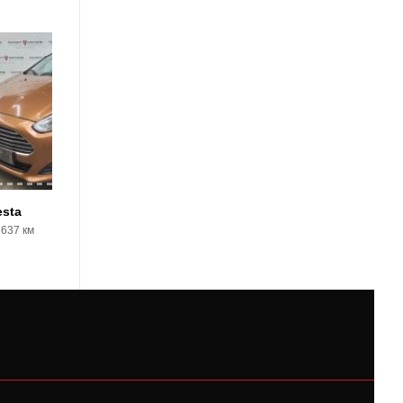
14
esta
Ford Fiesta
3637 км
2007, 174108 км
283000 Р