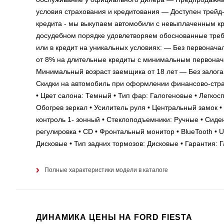
условия страхования и кредитования — Доступен трейд
кредита - мы выкупаем автомобили с невыплаченным к
досудебном порядке удовлетворяем обоснованные требо
или в кредит на уникальных условиях: — Без первонача
от 8% на длительные кредиты с минимальным первона
Минимальный возраст заемщика от 18 лет — Без залога 
Скидки на автомобиль при оформлении финансово-страх
• Цвет салона: Темный • Тип фар: Галогеновые • Легкос
Обогрев зеркал • Усилитель руля • Центральный замок 
контроль 1- зонный • Стеклоподъемники: Ручные • Сиде
регулировка • CD • Фронтальный монитор • BlueTooth • 
Дисковые • Тип задних тормозов: Дисковые • Гарантия: 
Полные характеристики модели в каталоге
ДИНАМИКА ЦЕНЫ НА FORD FIESTA