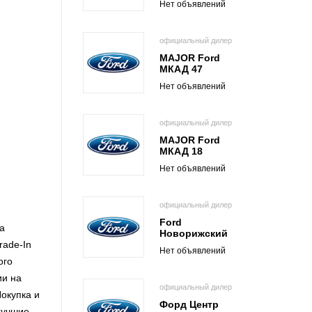
Нет объявлений
официальный дилер
MAJOR Ford
МКАД 47
Нет объявлений
официальный дилер
MAJOR Ford
МКАД 18
Нет объявлений
официальный дилер
Ford
а
Новорижский
rade-In
Нет объявлений
ого
ии на
официальный дилер
окупка и
Форд Центр
Лучшие