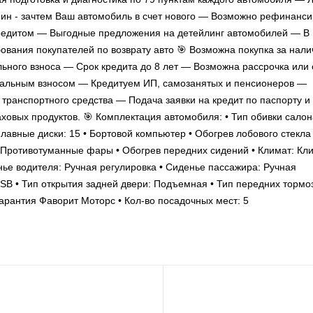
-ин - зачтем Ваш автомобиль в счет нового — Возможно рефинанс
редитом — Выгодные предложения на детейлинг автомобилей — В
вания покупателей по возврату авто 🎯 Возможна покупка за нал
льного взноса — Срок кредита до 8 лет — Возможна рассрочка или 
чальным взносом — Кредитуем ИП, самозанятых и пенсионеров —
транспортного средства — Подача заявки на кредит по паспорту и
овых продуктов. 🎯 Комплектация автомобиля: • Тип обивки салон
плавные диски: 15 • Бортовой компьютер • Обогрев лобового стекла 
• Противотуманные фары • Обогрев передних сидений • Климат: Кл
нье водителя: Ручная регулировка • Сиденье пассажира: Ручная
USB • Тип открытия задней двери: Подъемная • Тип передних тормо
Гарантия Фаворит Моторс • Кол-во посадочных мест: 5