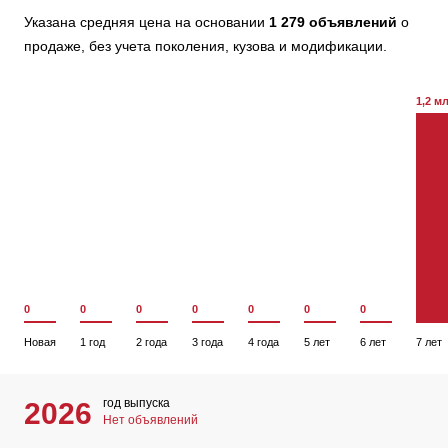
Указана средняя цена на основании
1 279 объявлений
о
продаже, без учета поколения, кузова и модификации.
1,2 м
0
0
0
0
0
0
0
Новая
1 год
2 года
3 года
4 года
5 лет
6 лет
7 лет
год выпуска
2026
Нет объявлений