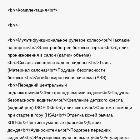
———————————————————————————
<br/>Комплектация<br/>
———————————————————————————
<br/>
———————————————————————————
<br/>Мультифункциональное рулевое колесо<br/>Накладки
на пороги<br/>Электрообогрев боковых зеркал<br/>Датчик
проникновения в салон (датчик объема)
<br/>Складывающееся заднее сиденье<br/>Ткань
(Материал салона)<br/>Подушки безопасности
боковые<br/>Антиблокировочная система (ABS)
<br/>Передний центральный
подлокотник<br/>Электроподъемники задние<br/>Подушка
безопасности водителя<br/>Крепление детского кресла
(задний ряд) ISOFIX<br/>Датчик света<br/>Система помощи
при старте в гору (HSA)<br/>Отделка кожей рычага
КПП<br/>Противотуманные фары<br/>Датчик
дождя<br/>Аудиосистема<br/>Подогрев передних
сидений<br/>Регулировка руля по вылету<br/>Регулировка