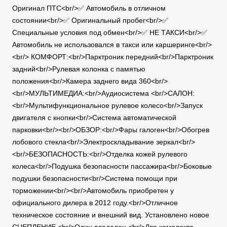
Оригинал ПТС<br/>✅ Автомобиль в отличном
состоянии<br/>✅ Оригинальный пробег<br/>✅
Специальные условия под обмен<br/>✅ НЕ ТАКСИ<br/>✅
Автомобиль не использовался в такси или каршеринге<br/>
<br/> КОМФОРТ:<br/>Парктроник передний<br/>Парктроник
задний<br/>Рулевая колонка с памятью
положения<br/>Камера заднего вида 360<br/>
<br/>МУЛЬТИМЕДИА:<br/>Аудиосистема <br/>САЛОН:
<br/>Мультифункциональное рулевое колесо<br/>Запуск
двигателя с кнопки<br/>Система автоматической
парковки<br/><br/>ОБЗОР:<br/>Фары галоген<br/>Обогрев
лобового стекла<br/>Электроскладывание зеркал<br/>
<br/>БЕЗОПАСНОСТЬ:<br/>Отделка кожей рулевого
колеса<br/>Подушка безопасности пассажира<br/>Боковые
подушки безопасности<br/>Система помощи при
торможении<br/><br/>Автомобиль приобретен у
официального дилера в 2012 году.<br/>Отличное
техническое состояние и внешний вид. Установлено новое