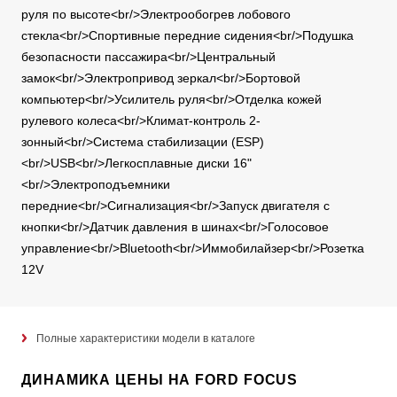
руля по высоте<br/>Электрообогрев лобового
стекла<br/>Спортивные передние сидения<br/>Подушка
безопасности пассажира<br/>Центральный
замок<br/>Электропривод зеркал<br/>Бортовой
компьютер<br/>Усилитель руля<br/>Отделка кожей
рулевого колеса<br/>Климат-контроль 2-
зонный<br/>Система стабилизации (ESP)
<br/>USB<br/>Легкосплавные диски 16"
<br/>Электроподъемники
передние<br/>Сигнализация<br/>Запуск двигателя с
кнопки<br/>Датчик давления в шинах<br/>Голосовое
управление<br/>Bluetooth<br/>Иммобилайзер<br/>Розетка
12V
Полные характеристики модели в каталоге
ДИНАМИКА ЦЕНЫ НА FORD FOCUS