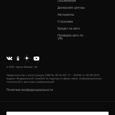
Объявления
Дилерские центры
Автошколы
Страховка
Кредит на авто
Проверка авто по
VIN
© 2020, портал Matador, 18+
Свидетельство о регистрации СМИ № ЭЛ № ФС 77 – 81836 от 09.09.2021
выдано Федеральной службой по надзору в сфере связи, информационных
технологий и массовых коммуникаций
Политика конфиденциальности