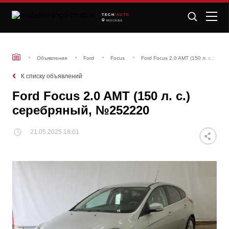
TECH
/AUTO
МОСКВА
Объявления
Ford
Focus
Ford Focus 2.0 AMT (150 л. с.) се
К списку объявлений
Ford Focus 2.0 AMT (150 л. с.)
серебряный, №252220
21.05.2025 18:01