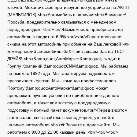
СЦЕПЛЕНИЕ.<br/>Один владелец.<br/>Два комплекта
ключей. Механическое противоугонное устройство на АКПП
(МУЛЬТИЛОК).<br/>Автомобиль в наличии!<br/>Внимание!
Просьба, предварительно связываться с менеджером
перед приездом. <br/><br/>Возможность приобрести этот
автомобиль в кредит от 6,9%.<br/><br/>Гарантированная
скидка на этот автомобиль при обмене на Ваш легковой или
коммерческий автомобиль.<br/>Приглашаем Вас на ТЕСТ-
ДРАЙВ! <br/>&amp;quot;АвтоМаркет&amp;quot; входит в
Группу Компаний &amp;quot;СИМ&amp;quot;. Мы работаем
на рынке с 1992 года. Мы гарантируем надежность и
прозрачность сделки. Мы - команда профессионалов.
Поэтому &amp;quot;АвтоМаркет&amp;quot; может
предложить лучшие условия по приобретению данного
автомобиля, а также комплексную предпродажную
подготовку и полный пакет документов.<br/>Перед визитом
в автосалон, связывайтесь с менеджером, уточняйте
наличие автомобиля.<br/>☎️ Звоните и приезжайте! Мы
работаем с 9:00 до 21:00 каждый день! <br/><br/><br/>