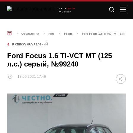
TECH
/AUTO
МОСКВА
Объявления
Ford
Focus
Ford Focus 1.6 Ti-VCT MT (125 л.с
К списку объявлений
Ford Focus 1.6 Ti-VCT MT (125
л.с.) серый, №99240
18.09.2021 17:46