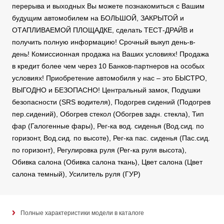
перерыва и выходных Вы можете познакомиться с Вашим
будущим автомобилем на БОЛЬШОЙ, ЗАКРЫТОЙ и
ОТАПЛИВАЕМОЙ ПЛОЩАДКЕ, сделать ТЕСТ-ДРАЙВ и
получить полную информацию! Срочный выкуп день-в-
день! Комиссионная продажа на Ваших условиях! Продажа
в кредит более чем через 10 Банков-партнеров на особых
условиях! Приобретение автомобиля у нас – это БЫСТРО,
ВЫГОДНО и БЕЗОПАСНО! Центральный замок, Подушки
безопасности (SRS водителя), Подогрев сидений (Подогрев
пер.сидений), Обогрев стекол (Обогрев задн. стекла), Тип
фар (Галогенные фары), Рег-ка вод. сиденья (Вод.сид. по
горизонт, Вод.сид. по высоте), Рег-ка пас. сиденья (Пас.сид.
по горизонт), Регулировка руля (Рег-ка руля высота),
Обивка салона (Обивка салона ткань), Цвет салона (Цвет
салона темный), Усилитель руля (ГУР)
Полные характеристики модели в каталоге