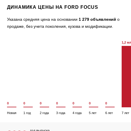
ДИНАМИКА ЦЕНЫ НА FORD FOCUS
Указана средняя цена на основании
1 279 объявлений
о
продаже, без учета поколения, кузова и модификации.
1,2 м
0
0
0
0
0
0
0
Новая
1 год
2 года
3 года
4 года
5 лет
6 лет
7 лет
год выпуска