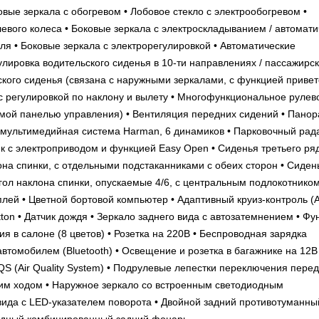
вые зеркала с обогревом • Лобовое стекло с электрообогревом •
евого колеса • Боковые зеркала с электроскладыванием / автомат
я • Боковые зеркала с электрорегулировкой • Автоматические
улировка водительского сиденья в 10-ти направлениях / пассажирс
ского сиденья (связана с наружными зеркалами, с функцией приветс
 с регулировкой по наклону и вылету • Многофункциональное рулев
симой панелью управления) • Вентиляция передних сидений • Пано
 мультимедийная система Harman, 6 динамиков • Парковочный рад
ник с электроприводом и функцией Easy Open • Сиденья третьего ря
на спинки, с отдельными подстаканниками с обеих сторон • Сиден
гол наклона спинки, опускаемые 4/6, с центральным подлокотником
ей • Цветной бортовой компьютер • Адаптивный круиз-контроль (A
utton • Датчик дождя • Зеркало заднего вида с автозатемнением • Фу
я в салоне (8 цветов) • Розетка на 220В • Беспроводная зарядка
втомобилем (Bluetooth) • Освещение и розетка в багажнике на 12В 
S (Air Quality System) • Подрулевые лепестки переключения перед
им ходом • Наружное зеркало со встроенным светодиодным
ида с LED-указателем поворота • Двойной задний противотуманны
иодный комбинированный задний фонарь