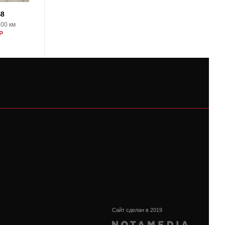
8
GAC GS8
800 км
2020, 0 км
Р
2398000 Р
Сайт сделан в 2019