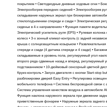
покрытием • Светодиодные дневные ходовые огни • Боко
Электрообогрев передних сидений • Электрообогрев рул
складывание наружных зеркал при блокировке автомобил
стеклоподъемники спереди и сзади • Электрическая рег
сиденье в 4-х направлениях • Функция памяти водитель
Электрический усилитель руля (EPS) • Рулевая колонка
колесо • 3-х зонный климат-контроль (с задней незави
крыша с солнцезащитным козырьком • Развлекательная
спереди и сзади (4 датчика спереди и 4 сзади) • Багаж
складываемые в уровень пола, регулируемый угол накло
второго ряда сдвижные назад и вперед, регулируемый у
подстаканником • 10-дюймовый сенсорный цветной диспл
Круиз-контроль • Запуск двигателя с кнопки Start-stop b
разблокировки дверей Easy Entry • Регулировка освещени
мобильного телефона • Система беспроводной связи с а
Система управления качеством воздуха в автомобиле AQ
Функция наклона наружного зеркала при движении задн
приветственным фонарем • Наружные зеркала заднего в
фонарь + светодиодный стоп-сигнал • Двойной светод