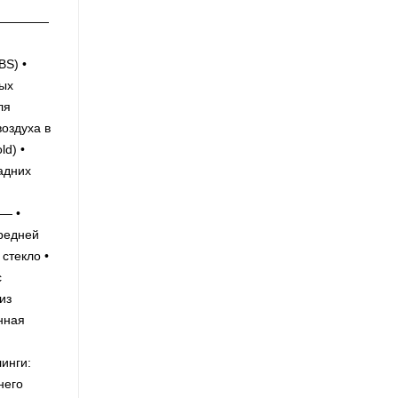
—————
BS) •
ных
ля
оздуха в
d) •
адних
 •
ередней
стекло •
с
из
нная
нги:
него