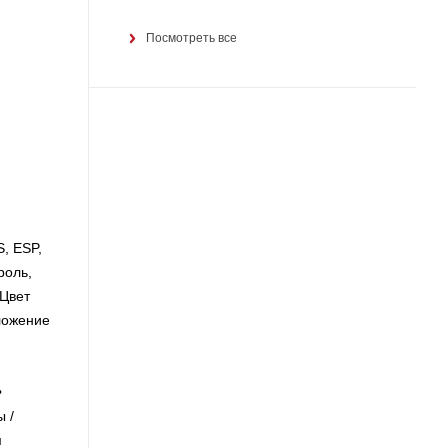
Посмотреть все
, ESP,
роль,
 Цвет
ложение
•
 /
м