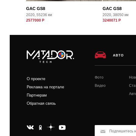
GAC GS8
GAC GS8
2020, 55236 км
2020, 38050 км
2577000 Р
3240071 Р
АВТО
TECH
Фото
Нов
О проекте
Видео
Ста
Реклама на портале
Авт
Партнерам
Обратная связь