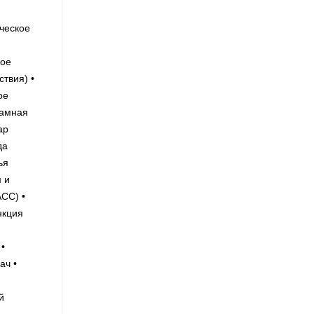
ическое
кое
твия) •
ое
рамная
ар
да
ья
 и
CC) •
нкция
•
ач •
й