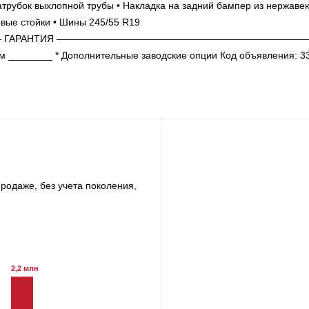
трубок выхлопной трубы • Накладка на задний бампер из нержав
овые стойки • Шины 245/55 R19
АРАНТИЯ ———————————————————————————
0 км ________ * Дополнительные заводские опции Код объявления: 
родаже, без учета поколения,
2,2 млн