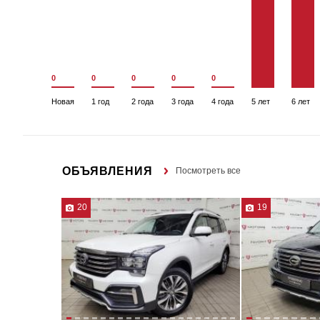
0
0
0
0
0
Новая
1 год
2 года
3 года
4 года
5 лет
6 лет
ОБЪЯВЛЕНИЯ
Посмотреть все
20
19