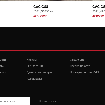
GAC GS8
GAC GS
2021, 55236 км
2021, 49
2577000 Р
2919000 
ости
Каталог
Страховка
тьи
Объявления
Кредит на авто
оспорт
Дилерские центры
Проверка авто по VIN
Автошколы
Подписаться