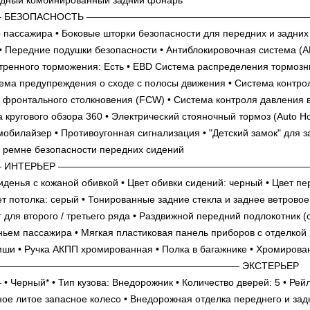
ЕЗОПАСНОСТЬ ——————————————————————
 пассажира • Боковые шторки безопасности для передних и задних
• Передние подушки безопасности • Антиблокировочная система (A
кстренного торможения: Есть • EBD Система распределения тормоз
тема предупреждения о сходе с полосы движения • Система контро
фронтального столкновения (FCW) • Система контроля давления в
кругового обзора 360 • Электрический стояночный тормоз (Auto Hol
мобилайзер • Противоугонная сигнализация • "Детский замок" для з
м ремне безопасности передних сидений
НТЕРЬЕР ———————————————————————————
иденья с кожаной обивкой • Цвет обивки сидений: черный • Цвет п
ет потолка: серый • Тонированные задние стекла и заднее ветровое 
 для второго / третьего ряда • Раздвижной передний подлокотник (
ьем пассажира • Мягкая пластиковая панель приборов с отделкой 
мши • Ручка АКПП хромированная • Полка в багажнике • Хромирова
у и снизу ——————————————————————————— ЭКСТЕРЬЕР
п кузова: Внедорожник • Количество дверей: 5 • Рейли
ное литое запасное колесо • Внедорожная отделка переднего и зад