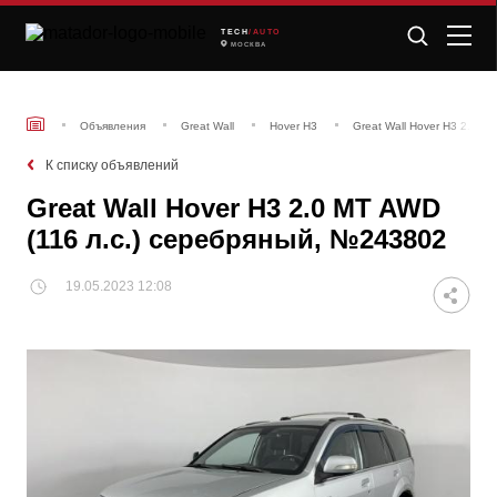
TECH
/AUTO
МОСКВА
Объявления
Great Wall
Hover H3
Great Wall Hover H3 2.0 M
К списку объявлений
Great Wall Hover H3 2.0 MT AWD
(116 л.с.) серебряный, №243802
19.05.2023 12:08