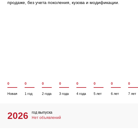
продаже, без учета поколения, кузова и модификации.
0
0
0
0
0
0
0
0
Новая
1 год
2 года
3 года
4 года
5 лет
6 лет
7 лет
год выпуска
2026
Нет объявлений