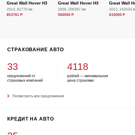
Great Wall Hover H3
Great Wall Hover H3
Great Wall H
2014, 82776 км
2008, 206397 км
2013, 142034 к
853761 Р
500000 Р
610000 Р
СТРАХОВАНИЕ АВТО
33
4118
предложений от
рублей — минимальная
страховых компаний
цена страховки
Посмотреть все предложения
КРЕДИТ НА АВТО