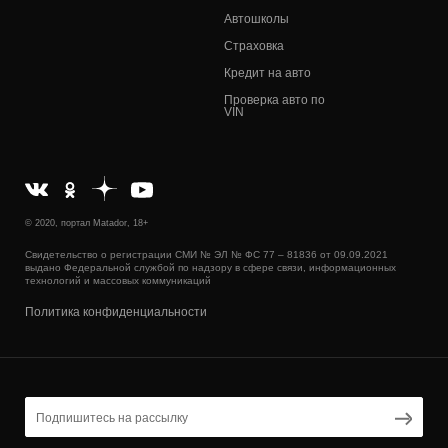
Автошколы
Страховка
Кредит на авто
Проверка авто по
VIN
© 2020, портал Matador, 18+
Свидетельство о регистрации СМИ № ЭЛ № ФС 77 – 81836 от 09.09.2021
выдано Федеральной службой по надзору в сфере связи, информационных
технологий и массовых коммуникаций
Политика конфиденциальности