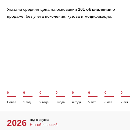
Указана средняя цена на основании
101 объявления
о
продаже, без учета поколения, кузова и модификации.
0
0
0
0
0
0
0
0
Новая
1 год
2 года
3 года
4 года
5 лет
6 лет
7 лет
год выпуска
2026
Нет объявлений