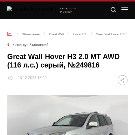
TECH
/AUTO
МОСКВА
Объявления
Great Wall
Hover H3
Great Wall Hover H3 2.0 M
К списку объявлений
Great Wall Hover H3 2.0 MT AWD
(116 л.с.) серый, №249816
13.12.2023 18:02