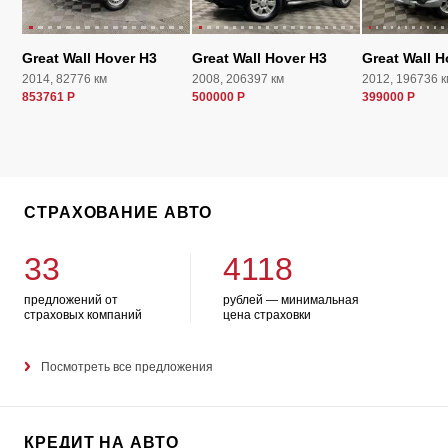
Great Wall Hover H3
Great Wall Hover H3
Great Wall H
2014, 82776 км
2008, 206397 км
2012, 196736 к
853761 Р
500000 Р
399000 Р
СТРАХОВАНИЕ АВТО
33
4118
предложений от
рублей — минимальная
страховых компаний
цена страховки
Посмотреть все предложения
КРЕДИТ НА АВТО