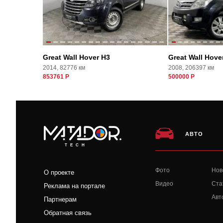
Great Wall Hover H3
Great Wall Hove
2014, 82776 км
2008, 206397 км
853761 Р
500000 Р
АВТО
TECH
Фото
Нов
О проекте
Видео
Ста
Реклама на портале
Авт
Партнерам
Обратная связь