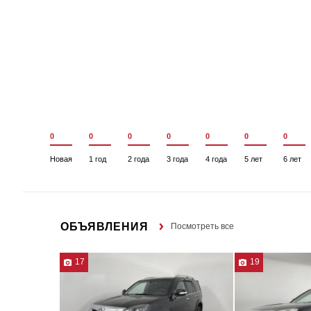
0
0
0
0
0
0
0
Новая
1 год
2 года
3 года
4 года
5 лет
6 лет
ОБЪЯВЛЕНИЯ
Посмотреть все
17
19