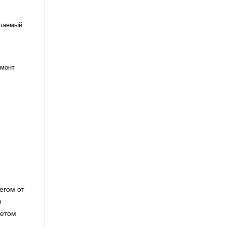
чаемый
емонт
егом от
о
кетом