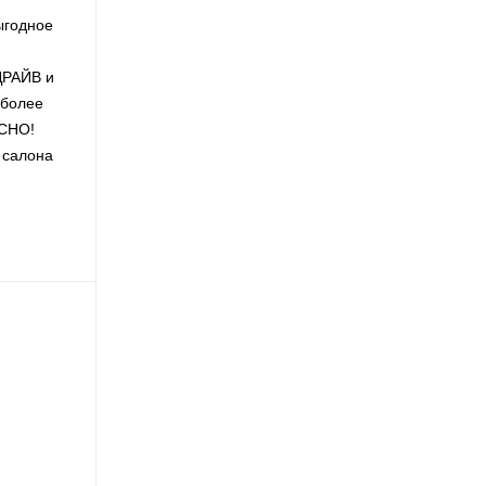
ыгодное
ДРАЙВ и
 более
АСНО!
а салона