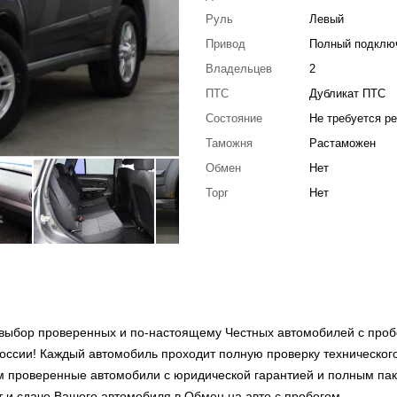
Руль
Левый
Привод
Полный подклю
Владельцев
2
ПТС
Дубликат ПТС
Состояние
Не требуется р
Таможня
Растаможен
Обмен
Нет
Торг
Нет
выбор проверенных и по-настоящему Честных автомобилей с проб
оссии! Каждый автомобиль проходит полную проверку техническог
ем проверенные автомобили с юридической гарантией и полным па
т и сдаче Вашего автомобиля в Обмен на авто с пробегом –