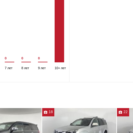
0
0
0
7 лет
8 лет
9 лет
10+ лет
18
22