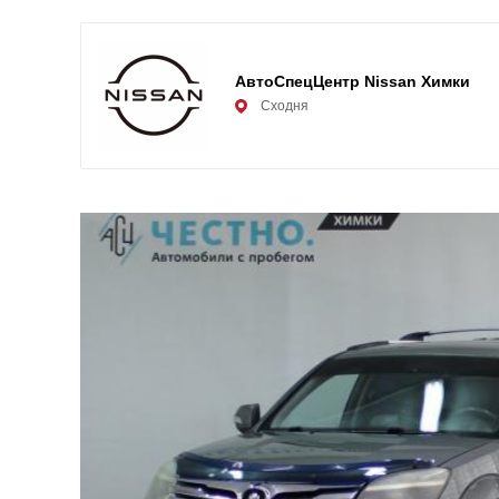
АвтоСпецЦентр Nissan Химки
Сходня