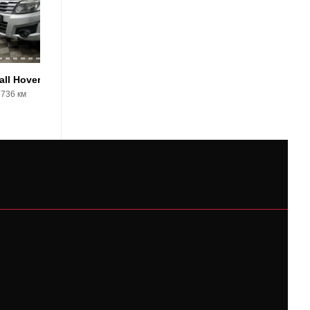
all Hover H3
Great Wall Hover H3
6736 км
2012, 140787 км
502000 Р