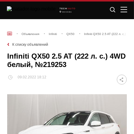
TECH
/AUTO
МОСКВА
Объявления
Infiniti
QX50
Infiniti QX50 2.5 AT (222 л. с.) 
К списку объявлений
Infiniti QX50 2.5 AT (222 л. с.) 4WD
белый, №219253
09.02.2022 18:12