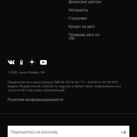
Дилерские центры
Автошколы
Страховка
Кредит на авто
Проверка авто по
VIN
© 2020, портал Matador, 18+
Свидетельство о регистрации СМИ № ЭЛ № ФС 77 – 81836 от 09.09.2021
выдано Федеральной службой по надзору в сфере связи, информационных
технологий и массовых коммуникаций
Политика конфиденциальности