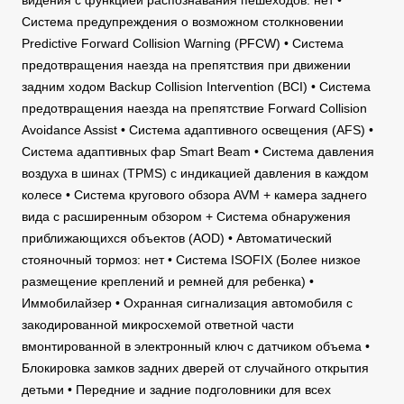
видения с функцией распознавания пешеходов: нет •
Система предупреждения о возможном столкновении
Predictive Forward Collision Warning (PFCW) • Cистема
предотвращения наезда на препятствия при движении
задним ходом Backup Collision Intervention (BCI) • Cистема
предотвращения наезда на препятствие Forward Collision
Avoidance Assist • Система адаптивного освещения (AFS) •
Система адаптивных фар Smart Beam • Система давления
воздуха в шинах (TPMS) с индикацией давления в каждом
колесе • Система кругового обзора AVM + камера заднего
вида с расширенным обзором + Система обнаружения
приближающихся объектов (AOD) • Автоматический
стояночный тормоз: нет • Система ISOFIX (Более низкое
размещение креплений и ремней для ребенка) •
Иммобилайзер • Охранная сигнализация автомобиля с
закодированной микросхемой ответной части
вмонтированной в электронный ключ с датчиком объема •
Блокировка замков задних дверей от случайного открытия
детьми • Передние и задние подголовники для всех