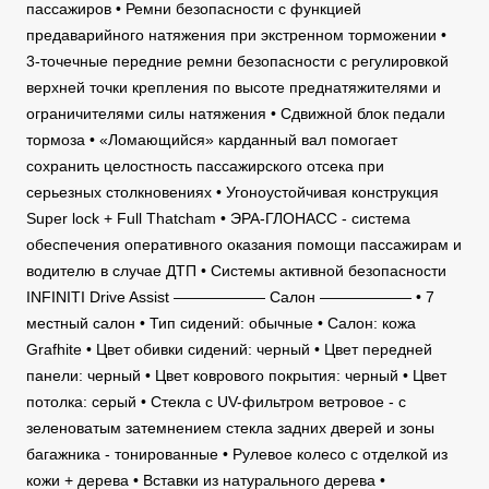
пассажиров • Ремни безопасности с функцией
предаварийного натяжения при экстренном торможении •
3-точечные передние ремни безопасности с регулировкой
верхней точки крепления по высоте преднатяжителями и
ограничителями силы натяжения • Сдвижной блок педали
тормоза • «Ломающийся» карданный вал помогает
сохранить целостность пассажирского отсека при
серьезных столкновениях • Угоноустойчивая конструкция
Super lock + Full Thatcham • ЭРА-ГЛОНАСС - система
обеспечения оперативного оказания помощи пассажирам и
водителю в случае ДТП • Системы активной безопасности
INFINITI Drive Assist —————— Салон —————— • 7
местный салон • Тип сидений: обычные • Салон: кожа
Grafhite • Цвет обивки сидений: черный • Цвет передней
панели: черный • Цвет коврового покрытия: черный • Цвет
потолка: серый • Стекла с UV-фильтром ветровое - с
зеленоватым затемнением стекла задних дверей и зоны
багажника - тонированные • Рулевое колесо с отделкой из
кожи + дерева • Вставки из натурального дерева •