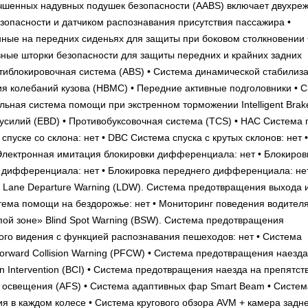
ых надувных подушек безопасности (AABS) включает двухре
зопасности и датчиком распознавания присутствия пассажира •
ные на передних сиденьях для защиты при боковом столкновении 
ные шторки безопасности для защиты передних и крайних задних
нтиблокировочная система (ABS) • Система динамической стабилиз
ия колебаний кузова (HBMC) • Передние активные подголовники • 
ьная система помощи при экстренном торможении Intelligent Brake
 усилий (EBD) • Противобуксовочная система (TCS) • HAC Система
пуске со склона: нет • DBC Система спуска с крутых склонов: нет 
Электронная имитация блокировки дифференциала: нет • Блокиров
 дифференциала: нет • Блокировка переднего дифференциала: нет
Lane Departure Warning (LDW). Cистема предотвращения выхода 
тема помощи на бездорожье: нет • Мониторинг поведения водителя:
пой зоне» Blind Spot Warning (BSW). Система предотвращения
ного видения с функцией распознавания пешеходов: нет • Система
orward Collision Warning (PFCW) • Cистема предотвращения наезда
n Intervention (BCI) • Cистема предотвращения наезда на препятст
ого освещения (AFS) • Система адаптивных фар Smart Beam • Систем
я в каждом колесе • Система кругового обзора AVM + камера задне