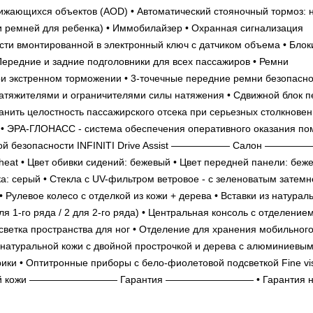
жающихся объектов (AOD) • Автоматический стояночный тормоз: н
 ремней для ребенка) • Иммобилайзер • Охранная сигнализация
сти вмонтированной в электронный ключ с датчиком объема • Блок
 Передние и задние подголовники для всех пассажиров • Ремни
и экстренном торможении • 3-точечные передние ремни безопасно
натяжителями и ограничителями силы натяжения • Сдвижной блок 
нить целостность пассажирского отсека при серьезных столкновен
am • ЭРА-ГЛОНАСС - система обеспечения оперативного оказания п
ивной безопасности INFINITI Drive Assist —————— Салон —————
heat • Цвет обивки сидений: бежевый • Цвет передней панели: беж
ка: серый • Стекла с UV-фильтром ветровое - с зеленоватым затем
 Рулевое колесо с отделкой из кожи + дерева • Вставки из натурал
я 1-го ряда / 2 для 2-го ряда) • Центральная консоль с отделение
светка пространства для ног • Отделение для хранения мобильног
из натуральной кожи с двойной прострочкой и дерева с алюминиевы
ики • Оптитронные приборы с бело-фиолетовой подсветкой Fine vis
ральной кожи ————————— Гарантия ————————— • Гарантия 