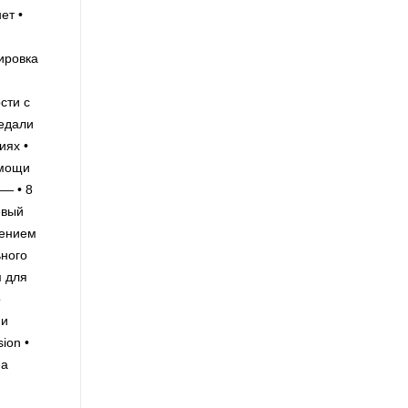
ет •
ировка
сти с
педали
иях •
омощи
— • 8
евый
нением
ьного
м для
о
ми
ion •
на