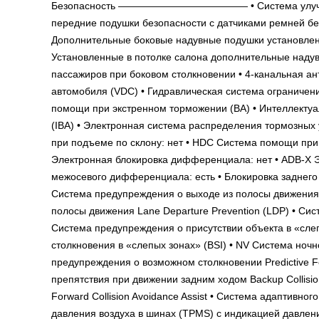
Безопасность ————————————— • Система улучшенн
передние подушки безопасности с датчиками ремней бе
Дополнительные боковые надувные подушки установлен
Установленные в потолке салона дополнительные надув
пассажиров при боковом столкновении • 4-канальная а
автомобиля (VDC) • Гидравлическая система ограничен
помощи при экстренном торможении (BA) • Интеллектуал
(IBA) • Электронная система распределения тормозных
при подъеме по склону: нет • HDC Система помощи при с
Электронная блокировка дифференциала: нет • ADB-X 
межосевого дифференциала: есть • Блокировка заднего
Cистема предупреждения о выходе из полосы движения 
полосы движения Lane Departure Prevention (LDP) • Сис
Cистема предупреждения о присутствии объекта в «сле
столкновения в «слепых зонах» (BSI) • NV Система ноч
предупреждения о возможном столкновении Predictive F
препятствия при движении задним ходом Backup Collisio
Forward Collision Avoidance Assist • Система адаптивн
давления воздуха в шинах (TPMS) с индикацией давлени