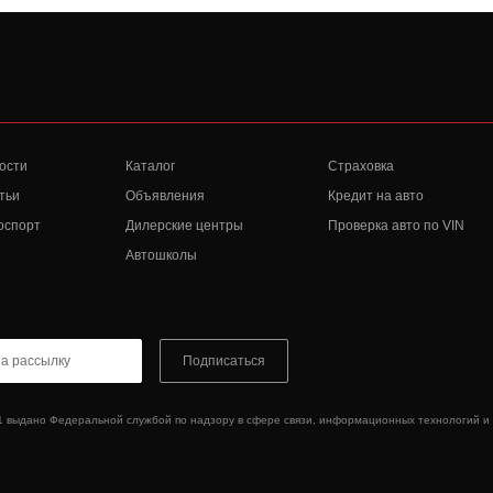
ости
Каталог
Страховка
тьи
Объявления
Кредит на авто
оспорт
Дилерские центры
Проверка авто по VIN
Автошколы
Подписаться
1 выдано Федеральной службой по надзору в сфере связи, информационных технологий и