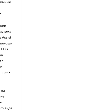
жимные
•
ации
Система
 Assist
 помощи
• EDS
ка
 •
из
 нет •
 на
вие
а
го вида