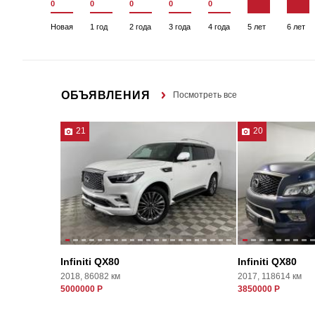
0
0
0
0
0
Новая
1 год
2 года
3 года
4 года
5 лет
6 лет
ОБЪЯВЛЕНИЯ
Посмотреть все
21
20
Infiniti QX80
Infiniti QX80
2018, 86082 км
2017, 118614 км
5000000 Р
3850000 Р