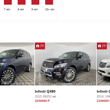
7 лет
8 лет
9 лет
10+ лет
24
24
Infiniti QX80
Infiniti
2015, 68251 км
2014, 19
3430000 Р
2349000 