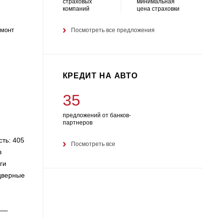
страховых
минимальная
компаний
цена страховки
емонт
Посмотреть все предложения
КРЕДИТ НА АВТО
35
предложений от банков-
партнеров
ь: 405
Посмотреть все
в
ги
 дверные
——