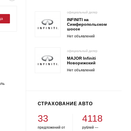
официальный дилер
ца
INFINITI на
Симферопольском
шоссе
Нет объявлений
официальный дилер
MAJOR Infiniti
Новорижский
Нет объявлений
иль
СТРАХОВАНИЕ АВТО
33
4118
предложений от
рублей —