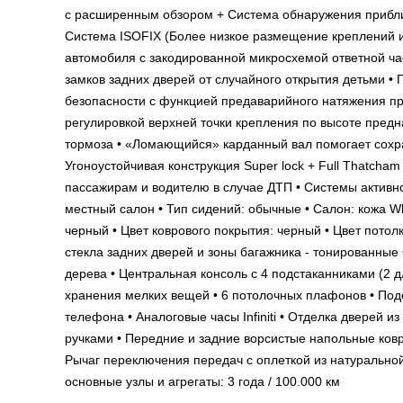
с расширенным обзором + Система обнаружения прибли
Система ISOFIX (Более низкое размещение креплений и
автомобиля с закодированной микросхемой ответной ча
замков задних дверей от случайного открытия детьми •
безопасности с функцией предаварийного натяжения пр
регулировкой верхней точки крепления по высоте пред
тормоза • «Ломающийся» карданный вал помогает сохра
Угоноустойчивая конструкция Super lock + Full Thatch
пассажирам и водителю в случае ДТП • Системы акт
местный салон • Тип сидений: обычные • Салон: кожа W
черный • Цвет коврового покрытия: черный • Цвет потол
стекла задних дверей и зоны багажника - тонированные •
дерева • Центральная консоль с 4 подстаканниками (2 дл
хранения мелких вещей • 6 потолочных плафонов • Под
телефона • Аналоговые часы Infiniti • Отделка дверей 
ручками • Передние и задние ворсистые напольные ковр
Рычаг переключения передач с оплеткой из нату
основные узлы и агрегаты: 3 года / 100.000 км