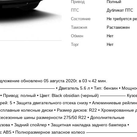
Привод
Полный
ПТС
Дубликат ПТС
Состояние
Не требуется р
Таможня
Растаможен
Обмен
Нет
Торг
Нет
ложение обновлено 05 августа 2020г. в 03 ч 42 мин.
—————— • Двигатель 5.6 л • Тип: бензин • Мощност
мат • Привод: полный • Цвет: Black obsidian (черный) —————— Кузо
й: 5 • Защита двигательного отсека снизу • Алюминиевые рейлин
косплавные колесные диски • Размер дисков: R22 • Хромированные
Всесезонные шины размерности 275/50 R22 • Дополнительные
узова • Задний спойлер • Защитная накладка заднего бампера •
зади с ABS • Полноразмерное запасное колесо ———————————