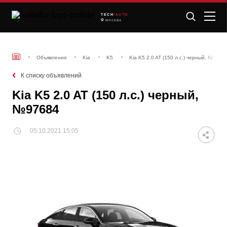
TECH
/AUTO
МОСКВА
Объявления
Kia
K5
Kia K5 2.0 AT (150 л.с.) черный, №9768
К списку объявлений
Kia K5 2.0 AT (150 л.с.) черный,
№97684
05.10.2021 15:05