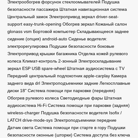
Электрообогрев форсунок стеклоомывателей Подушка
безопасности пассажира Штатная навигационная система
Центральный замок Электропривод зеркал driver-seat-
support easy-trunk-opening Обогрев зеркал Кожаный салон
glonass vsm Бортовой компьютер Складывающееся заднее
сидение (опция) android-auto Сиденье водителя:
электрорегулировка Подушки безопасности боковые
Электропривод крышки багажника Отделка кожей рулевого
колеса Климат-контроль 2-зонный Электроскладывание
зеркал ESP USB spare-wheel Штатная аудиосистема с TV
Передний центральный подлокотник apple-carplay Камера
заднего вида drl Электроподъемники задние Легкосплавные
диски 18" Система помощи при парковке (передняя)
Обогрев рулевого колеса Светодиодные фары Штатная
аудиосистема Hi-Fi Система помощи при парковке (задняя)
wireless-charger Подушка безопасности водителя Isofix /
LATCH drive-mode-sys Электроподъемники передние
Датчик света Система помощи при старте в гору Подушки
безопасности оконные (шторки) Система доступа без ключа