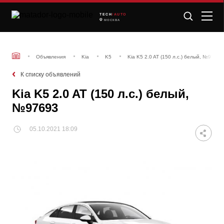
TECH
/AUTO
МОСКВА
Объявления
Kia
K5
Kia K5 2.0 AT (150 л.с.) белый, №97693
К списку объявлений
Kia K5 2.0 AT (150 л.с.) белый,
№97693
05.10.2021 18:09