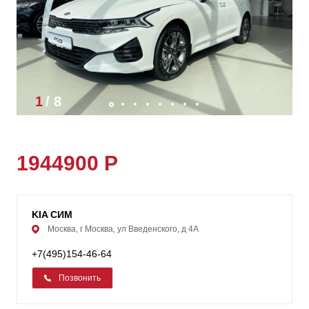
1
/
8
1944900 Р
KIA СИМ
Москва, г Москва, ул Введенского, д 4А
+7(495)154-46-64
Позвонить