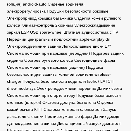
(опция) android-auto Сиденье водителя:
электрорегулировка Подушки безопасности боковые
Электропривод крышки багажника Отделка кожей рулевого
колеса Климат-контроль 2-зонный Электроскладывание
зеркал ESP USB spare-wheel Штатная аудиосистема с TV
Передний центральный подлокотник apple-carplay drl
Электроподъемники задние Легкосплавные диски 17"
Система помощи при парковке (передняя) Подогрев задних
сидений Обогрев рулевого колеса Светодиодные фары
Система помощи при парковке (задняя) Подушка
безопасности для защиты коленей водителя wireless-
charger Подушка безопасности водителя Isofix / LATCH
drive-mode-sys Электроподъемники передние Датчик света
Система помощи при старте в гору Подушки безопасности
оконные (шторки) Система доступа без ключа Отделка
кожей рычага КПП Система контроля слепых зон Запуск
двигателя с кнопки Противотуманные фары Датчик дождя
Датчик давления в шинах Дистанционный запуск двигателя
Штатная аудиосистема с CD Подогрев передних сидений