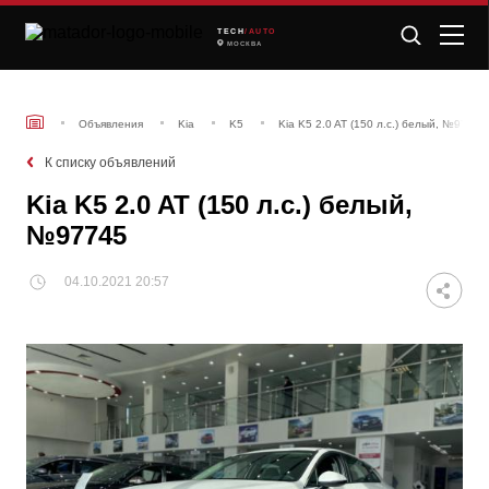
TECH
/AUTO
МОСКВА
Объявления
Kia
K5
Kia K5 2.0 AT (150 л.с.) белый, №97745
К списку объявлений
Kia K5 2.0 AT (150 л.с.) белый,
№97745
04.10.2021 20:57