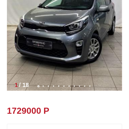
1
/
18
1729000 Р