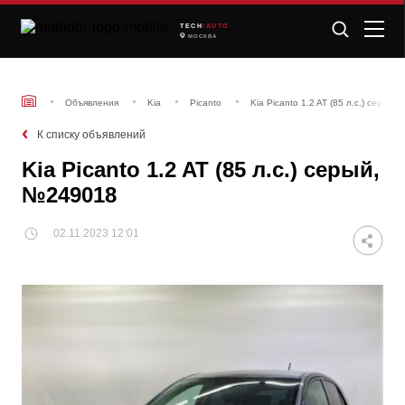
TECH
/AUTO
МОСКВА
Объявления
Kia
Picanto
Kia Picanto 1.2 AT (85 л.с.) серый
К списку объявлений
Kia Picanto 1.2 AT (85 л.с.) серый,
№249018
02.11.2023 12:01