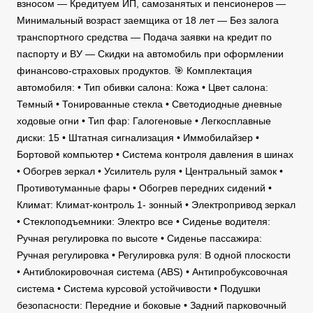
взносом — Кредитуем ИП, самозанятых и пенсионеров —
Минимальный возраст заемщика от 18 лет — Без залога
транспортного средства — Подача заявки на кредит по
паспорту и ВУ — Скидки на автомобиль при оформлении
финансово-страховых продуктов. 🎯 Комплектация
автомобиля: • Тип обивки салона: Кожа • Цвет салона:
Темный • Тонированные стекла • Светодиодные дневные
ходовые огни • Тип фар: Галогеновые • Легкосплавные
диски: 15 • Штатная сигнализация • Иммобилайзер •
Бортовой компьютер • Система контроля давления в шинах
• Обогрев зеркал • Усилитель руля • Центральный замок •
Противотуманные фары • Обогрев передних сидений •
Климат: Климат-контроль 1- зонный • Электропривод зеркал
• Стеклоподъемники: Электро все • Сиденье водителя:
Ручная регулировка по высоте • Сиденье пассажира:
Ручная регулировка • Регулировка руля: В одной плоскости
• Антиблокировочная система (ABS) • Антипробуксовочная
система • Система курсовой устойчивости • Подушки
безопасности: Передние и боковые • Задний парковочный