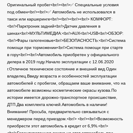
Оригинальный пробег<br/><br/>✅ Специальные условия
под обмен<br/><br/>✅ Автомобиль не использовался в
такси или каршеринге<br/><br/><br/><br/> КОМФОРТ:
<br/>Парктроник задний<br/>Датчик давления в
шинах<br/>МУЛЬТИМЕДИА:<br/>AUX<br/>USB<br/>ОБЗОР:
<br/>Фары галогеновые<br/>БЕЗОПАСНОСТЬ:<br/>Система
помощи при торможении<br/>Система помощи при старте
в гору<br/><br/>Автомобиль приобретен у официального
дилера в 2019 году.Начало эксплуатации с 12.06.2020
г.Отличное техническое состояние и внешний вид.Один
владелец.Ввиду возраста и особенностей эксплуатации
автомобилей с пробегом, обращаем ваше внимание, что на
автомобиле возможны косметические окрасы кузова.По
истории имеется дорожно-транспортное происшествие,
ДТП.Два комплекта ключей.Автомобиль в наличии!
Внимание! Просьба, предварительно связываться с
менеджером перед приездом.<br/> <br/><br/>Возможность
приобрести этот автомобиль в кредит от 6,9%.<br/>