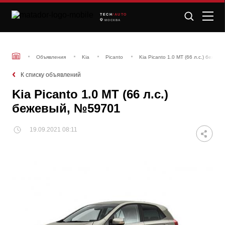
TECH
/AUTO
МОСКВА
Объявления
Kia
Picanto
Kia Picanto 1.0 MT (66 л.с.) беже
К списку объявлений
Kia Picanto 1.0 MT (66 л.с.)
бежевый, №59701
19.09.2021 08:11