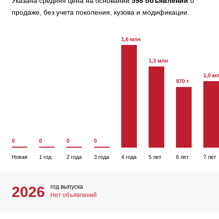
Указана средняя цена на основании
598 объявлений
о
продаже, без учета поколения, кузова и модификации.
1,6 млн
1,3 млн
1,0 м
970 т
0
0
0
0
Новая
1 год
2 года
3 года
4 года
5 лет
6 лет
7 лет
год выпуска
2026
Нет объявлений