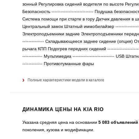
зонный Регулировка сидений водителя по высоте Регулировк
Безопасность --------------------------- Подушка безопа
Система помощи при старте в гору Датчик давления в шинах ---
Центральный замок Штатный иммобилайзер --------------------
Электроподъемники задние Электроподъемники передние Лак
-------------- Складывающееся заднее сидение (опция) 
рычага КПП Подогрев передних сидений -----------------------
------------- Мультимедиа --------------------------- USB Штат
------------- Противотуманные фары
Полные характеристики модели в каталоге
ДИНАМИКА ЦЕНЫ НА KIA RIO
Указана средняя цена на основании
5 083 объявлений
поколения, кузова и модификации.