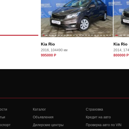
Kia Rio
Kia Rio
2016, 104490 км
2014, 17
995000 Р
800000 Р
ости
Каталог
Страховка
тьи
Объявления
Кредит на авто
оспорт
Дилерские центры
Проверка авто по VIN