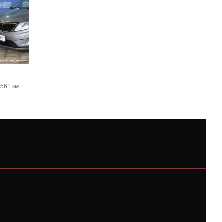
Kia Rio
4561 км
2018, 68588 км
1450000 Р