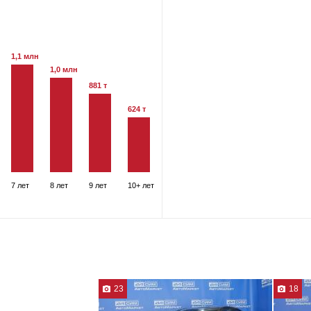
1,1 млн
1,0 млн
881 т
624 т
7 лет
8 лет
9 лет
10+ лет
23
18