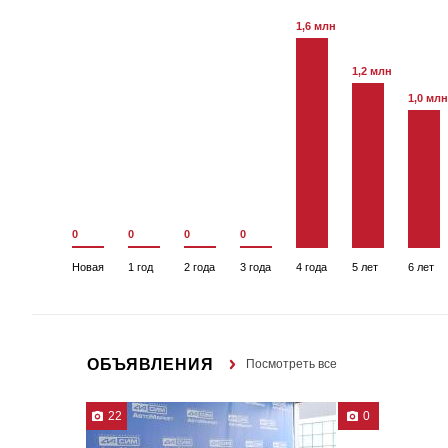
1,6 млн
1,2 млн
1,0 млн
0
0
0
0
Новая
1 год
2 года
3 года
4 года
5 лет
6 лет
ОБЪЯВЛЕНИЯ
Посмотреть все
22
0