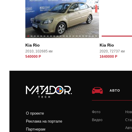
Kia Rio
Kia Rio
2010, 102685 км
2020, 72737 км
540000 Р
1640000 Р
АВТО
TECH
Фото
Нов
О проекте
Видео
Ста
Реклама на портале
Авт
Партнерам