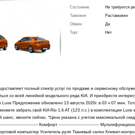
Состояние
Не требуется р
Таможня
Растаможен
Обмен
Да
Торг
Нет
доставляет полный спектр услуг по продаже и сервисному обслуж
ься со всей линейкой модельного ряда KIA. И приобрести интере
 Luxe Предложение обновлено 13 августа 2020г. в 03 ч 07 мин. То
ожете забрать свой KIA Rio 1.6 AT (123 л.с.) в комплектации Luxe в
ой шанс, звоните сейчас. *Цена указана с учетом максимальной скид
-------------------- Комфорт --------------------------- Мультифункцио
Бортовой компьютер Усилитель руля Тканевый салон Климат-контро