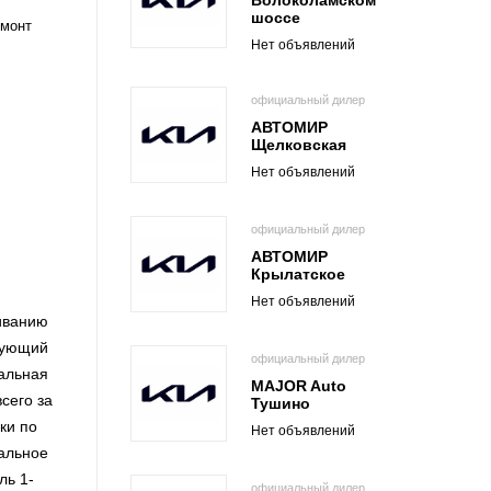
Волоколамском
шоссе
емонт
Нет объявлений
официальный дилер
АВТОМИР
Щелковская
Нет объявлений
официальный дилер
АВТОМИР
Крылатское
Нет объявлений
иванию
сующий
официальный дилер
тальная
MAJOR Auto
сего за
Тушино
ки по
Нет объявлений
нальное
ль 1-
официальный дилер