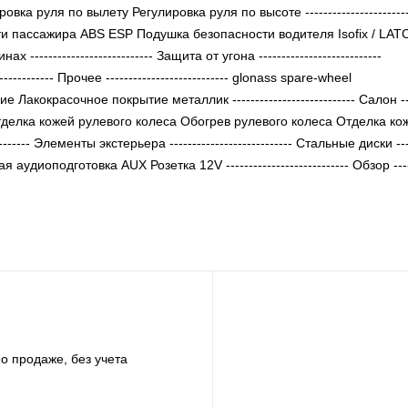
а руля по вылету Регулировка руля по высоте -----------------------
сности пассажира ABS ESP Подушка безопасности водителя Isofix / LAT
------------------------ Защита от угона ---------------------------
------- Прочее --------------------------- glonass spare-wheel
окрасочное покрытие металлик --------------------------- Салон ----
Отделка кожей рулевого колеса Обогрев рулевого колеса Отделка ко
---- Элементы экстерьера --------------------------- Стальные диски ----
ная аудиоподготовка AUX Розетка 12V --------------------------- Обзор -----
о продаже, без учета