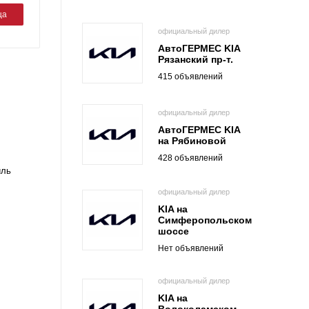
ца
официальный дилер
АвтоГЕРМЕС KIA
Рязанский пр-т.
415 объявлений
официальный дилер
АвтоГЕРМЕС KIA
на Рябиновой
428 объявлений
иль
официальный дилер
KIA на
Симферопольском
шоссе
Нет объявлений
официальный дилер
KIA на