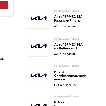
ца
официальный дилер
АвтоГЕРМЕС KIA
Рязанский пр-т.
415 объявлений
официальный дилер
АвтоГЕРМЕС KIA
на Рябиновой
428 объявлений
иль
официальный дилер
KIA на
Симферопольском
шоссе
Нет объявлений
официальный дилер
KIA на