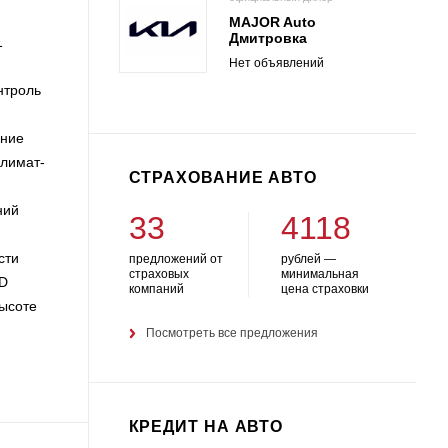
MAJOR Auto
Дмитровка
1
Нет объявлений
роль
ение
Климат-
СТРАХОВАНИЕ АВТО
ний
33
4118
сти
предложений от
рублей —
страховых
минимальная
CD
компаний
цена страховки
высоте
Посмотреть все предложения
КРЕДИТ НА АВТО