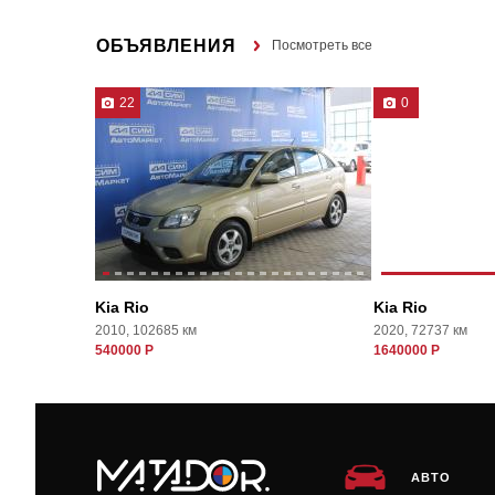
ОБЪЯВЛЕНИЯ
Посмотреть все
22
0
Kia Rio
Kia Rio
2010, 102685 км
2020, 72737 км
540000 Р
1640000 Р
АВТО