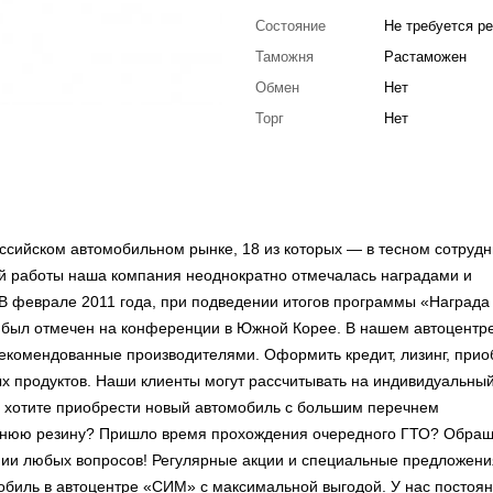
Состояние
Не требуется р
Таможня
Растаможен
Обмен
Нет
Торг
Нет
ссийском автомобильном рынке, 18 из которых — в тесном сотрудн
ей работы наша компания неоднократно отмечалась наградами и
 В феврале 2011 года, при подведении итогов программы «Награда
 был отмечен на конференции в Южной Корее. В нашем автоцентре
рекомендованные производителями. Оформить кредит, лизинг, прио
х продуктов. Наши клиенты могут рассчитывать на индивидуальны
ы хотите приобрести новый автомобиль с большим перечнем
имнюю резину? Пришло время прохождения очередного ГТО? Обращ
и любых вопросов! Регулярные акции и специальные предложени
мобиль в автоцентре «СИМ» с максимальной выгодой. У нас постоя