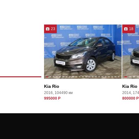
23
18
Kia Rio
Kia Rio
2016, 104490 км
2014, 17
995000 Р
800000 Р