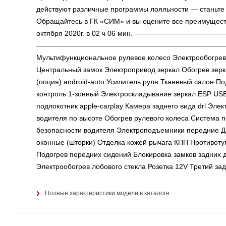
действуют различные программы лояльности — станьте 
Обращайтесь в ГК «СИМ» и вы оцените все преимущест
октября 2020г. в 02 ч 06 мин. ——————————
——————————————————————————— ——
Мультифункциональное рулевое колесо Электрообогрев
Центральный замок Электропривод зеркал Обогрев зер
(опция) android-auto Усилитель руля Тканевый салон П
контроль 1-зонный Электроскладывание зеркал ESP US
подлокотник apple-carplay Камера заднего вида drl Эл
водителя по высоте Обогрев рулевого колеса Система 
безопасности водителя Электроподъемники передние Да
оконные (шторки) Отделка кожей рычага КПП Противот
Подогрев передних сидений Блокировка замков задних д
Электрообогрев лобового стекла Розетка 12V Третий за
Полные характеристики модели в каталоге