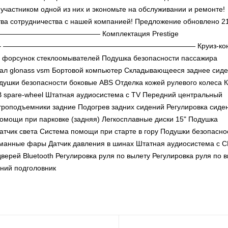
участником одной из них и экономьте на обслуживании и ремонте!
ва сотрудничества с нашей компанией! Предложение обновлено 2
————————————————— Комплектация Prestige
————————————————————————— Круиз-конт
 форсунок стеклоомывателей Подушка безопасности пассажира
кал glonass vsm Бортовой компьютер Складывающееся заднее сид
одушки безопасности боковые ABS Отделка кожей рулевого колеса 
B spare-wheel Штатная аудиосистема с TV Передний центральный
ектроподъемники задние Подогрев задних сидений Регулировка сиде
помощи при парковке (задняя) Легкосплавные диски 15" Подушка
тчик света Система помощи при старте в гору Подушки безопасно
уманные фары Датчик давления в шинах Штатная аудиосистема с 
верей Bluetooth Регулировка руля по вылету Регулировка руля по 
дний подголовник