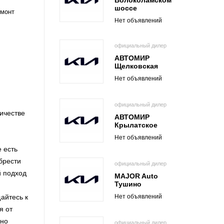
Волоколамском
шоссе
емонт
Нет объявлений
официальный дилер
АВТОМИР
Щелковская
Нет объявлений
официальный дилер
ичестве
АВТОМИР
Крылатское
Нет объявлений
 есть
брести
официальный дилер
й подход
MAJOR Auto
Тушино
Нет объявлений
айтесь к
я от
нно
официальный дилер