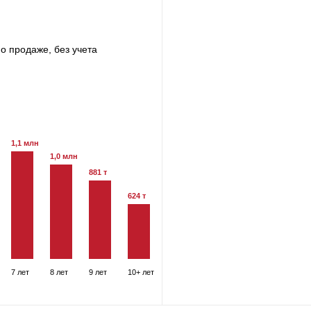
о продаже, без учета
1,1 млн
1,0 млн
881 т
624 т
7 лет
8 лет
9 лет
10+ лет