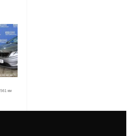
23
Kia Rio
4561 км
2018, 68588 км
1450000 Р