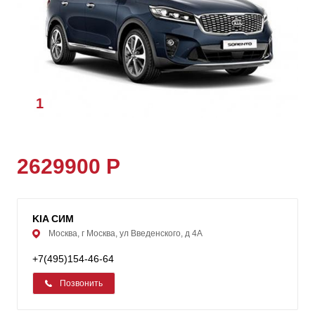
1
/
6
2629900 Р
KIA СИМ
Москва, г Москва, ул Введенского, д 4А
+7(495)154-46-64
Позвонить