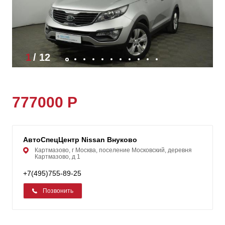
1
/
12
777000 Р
АвтоСпецЦентр Nissan Внуково
Картмазово, г Москва, поселение Московский, деревня
Картмазово, д 1
+7(495)755-89-25
Позвонить