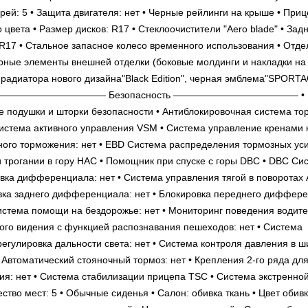
й: 5 • Защита двигателя: нет • Черные рейлинги на крыше • При
 цвета • Размер дисков: R17 • Cтеклоочистители "Aero blade" • Зад
R17 • Стальное запасное колесо временного использования • Отде
черные элементы внешней отделки (боковые молдинги и накладки на
радиатора нового дизайна"Black Edition", черная эмблема"SPORTA
отсека ————————————— Безопасность ————————————— •
 подушки и шторки безопасности • Антиблокировочная система то
истема активного управления VSM • Система управление кренами к
енного торможения: нет • EBD Система распределения тормозных уси
 трогании в гору HAC • Помощник при спуске с горы DBC • DBC Си
ровка дифференциала: нет • Система управления тягой в поворотах
вка заднего дифференциала: нет • Блокировка переднего диффер
истема помощи на бездорожье: нет • Мониторинг поведения водител
ного видения с функцией распознавания пешеходов: нет • Система
егулировка дальности света: нет • Система контроля давления в ш
Автоматический стояночный тормоз: нет • Крепления 2-го ряда для
я: нет • Система стабилизации прицепа TSC • Система экстренной
ст: 5 • Обычные сиденья • Салон: обивка ткань • Цвет обив