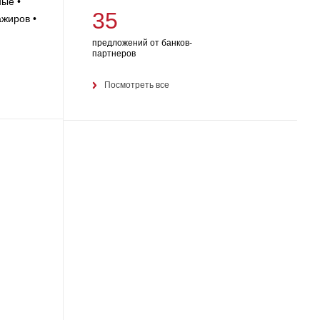
ные •
35
ажиров •
и
предложений от банков-
партнеров
Посмотреть все