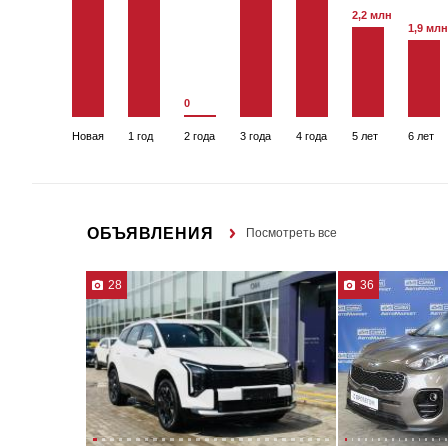
2,2 млн
1,9 млн
0
Новая
1 год
2 года
3 года
4 года
5 лет
6 лет
ОБЪЯВЛЕНИЯ
Посмотреть все
28
36