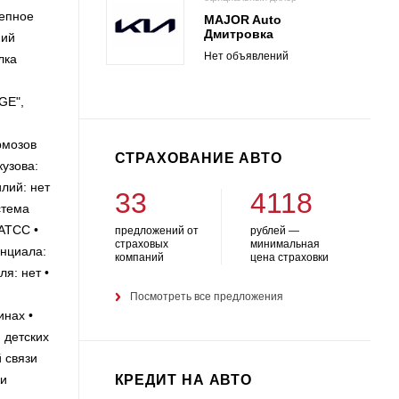
цепное
MAJOR Auto
Дмитровка
ний
Нет объявлений
лка
GE",
рмозов
СТРАХОВАНИЕ АВТО
узова:
лий: нет
33
4118
стема
 ATCC •
предложений от
рублей —
страховых
минимальная
енциала:
компаний
цена страховки
я: нет •
Посмотреть все предложения
инах •
 детских
 связи
КРЕДИТ НА АВТО
ки