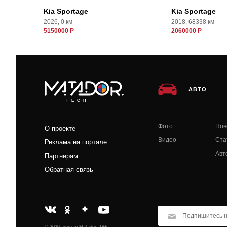
Kia Sportage
Kia Sportage
2026, 0 км
2018, 68338 км
5150000 Р
2060000 Р
АВТО
TECH
Фото
Нов
О проекте
Видео
Ста
Реклама на портале
Авт
Партнерам
Обратная связь