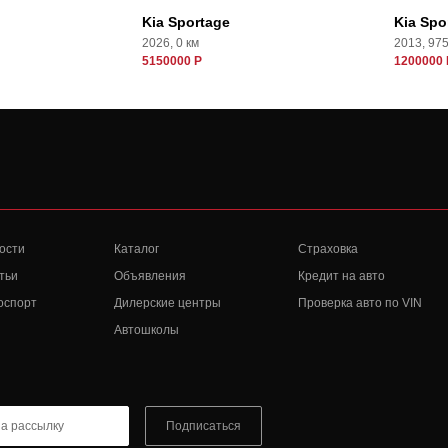
Kia Sportage
Kia Spo
2026, 0 км
2013, 97
5150000 Р
1200000 
ости
Каталог
Страховка
тьи
Объявления
Кредит на авто
оспорт
Дилерские центры
Проверка авто по VIN
Автошколы
Подписаться