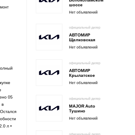
Волоколамском
шоссе
емонт
Нет объявлений
официальный дилер
АВТОМИР
Щелковская
Нет объявлений
официальный дилер
полный
АВТОМИР
Крылатское
купке
Нет объявлений
е
ено 05
официальный дилер
 в
MAJOR Auto
Тушино
 Остался
Нет объявлений
робности
0 л •
официальный дилер