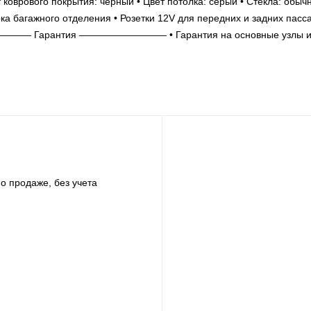
 коврового покрытия: черный • Цвет потолка: серый • Стекла: обыч
ка багажного отделения • Розетки 12V для передних и задних пасс
————— Гарантия ————————— • Гарантия на основные узлы 
о продаже, без учета