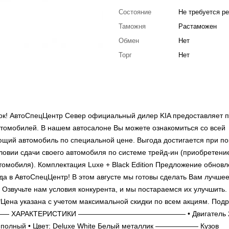
Состояние
Не требуется р
Таможня
Растаможен
Обмен
Нет
Торг
Нет
рок! АвтоСпецЦентр Север официальный дилер KIA предоставляет 
втомобилей. В нашем автосалоне Вы можете ознакомиться со всей
ющий автомобиль по специальной цене. Выгода достигается при по
словии сдачи своего автомобиля по системе трейд-ин (приобретени
томобиля). Комплектация Luxe + Black Edition Предложение обновл
лада в АвтоСпецЦентр! В этом августе мы готовы сделать Вам лучшее
 Озвучьте нам условия конкурента, и мы постараемся их улучшить.
*Цена указана с учетом максимальной скидки по всем акциям. Под
— ХАРАКТЕРИСТИКИ ——————————————— • Двигатель 2.
вод: полный • Цвет: Deluxe White Белый металлик —————— Кузов