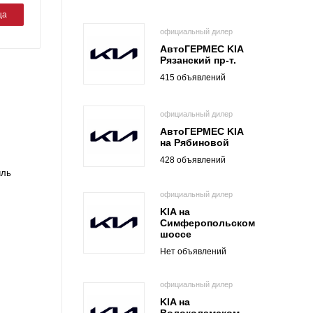
ца
официальный дилер
АвтоГЕРМЕС KIA
Рязанский пр-т.
415 объявлений
официальный дилер
АвтоГЕРМЕС KIA
на Рябиновой
428 объявлений
иль
официальный дилер
KIA на
Симферопольском
шоссе
Нет объявлений
официальный дилер
KIA на