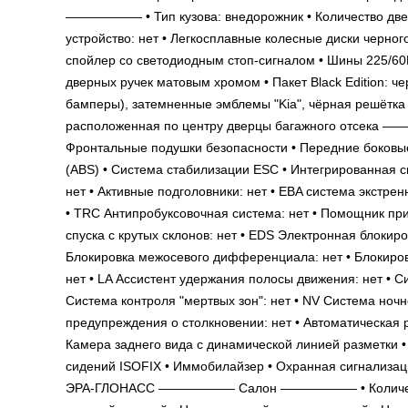
—————— • Тип кузова: внедорожник • Количество двере
устройство: нет • Легкосплавные колесные диски черного
спойлер со светодиодным стоп-сигналом • Шины 225/60
дверных ручек матовым хромом • Пакет Black Edition: 
бамперы), затемненные эмблемы "Kia", чёрная решётка 
расположенная по центру дверцы багажного 
Фронтальные подушки безопасности • Передние боковые
(ABS) • Система стабилизации ESC • Интегрированная с
нет • Активные подголовники: нет • EBA система экстр
• TRC Антипробуксовочная система: нет • Помощник при
спуска с крутых склонов: нет • EDS Электронная блоки
Блокировка межосевого дифференциала: нет • Блокиро
нет • LA Ассистент удержания полосы движения: нет • С
Система контроля "мертвых зон": нет • NV Система ноч
предупреждения о столкновении: нет • Автоматическая р
Камера заднего вида с динамической линией разметки • 
сидений ISOFIX • Иммобилайзер • Охранная сигнализаци
ЭРА-ГЛОНАСС —————— Салон —————— • Количество ме