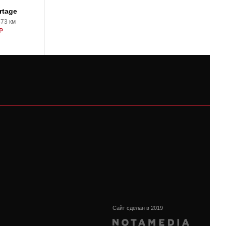
rtage
Kia Sportage
573 км
2026, 0 км
Р
5150000 Р
Сайт сделан в 2019