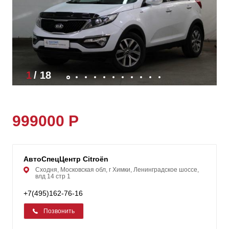
1
/
18
999000 Р
АвтоСпецЦентр Citroën
Сходня, Московская обл, г Химки, Ленинградское шоссе,
влд 14 стр 1
+7(495)162-76-16
Позвонить