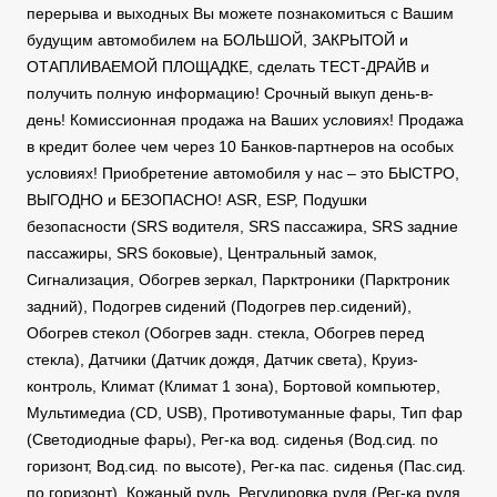
перерыва и выходных Вы можете познакомиться с Вашим
будущим автомобилем на БОЛЬШОЙ, ЗАКРЫТОЙ и
ОТАПЛИВАЕМОЙ ПЛОЩАДКЕ, сделать ТЕСТ-ДРАЙВ и
получить полную информацию! Срочный выкуп день-в-
день! Комиссионная продажа на Ваших условиях! Продажа
в кредит более чем через 10 Банков-партнеров на особых
условиях! Приобретение автомобиля у нас – это БЫСТРО,
ВЫГОДНО и БЕЗОПАСНО! ASR, ESP, Подушки
безопасности (SRS водителя, SRS пассажира, SRS задние
пассажиры, SRS боковые), Центральный замок,
Сигнализация, Обогрев зеркал, Парктроники (Парктроник
задний), Подогрев сидений (Подогрев пер.сидений),
Обогрев стекол (Обогрев задн. стекла, Обогрев перед
стекла), Датчики (Датчик дождя, Датчик света), Круиз-
контроль, Климат (Климат 1 зона), Бортовой компьютер,
Мультимедиа (CD, USB), Противотуманные фары, Тип фар
(Светодиодные фары), Рег-ка вод. сиденья (Вод.сид. по
горизонт, Вод.сид. по высоте), Рег-ка пас. сиденья (Пас.сид.
по горизонт), Кожаный руль, Регулировка руля (Рег-ка руля