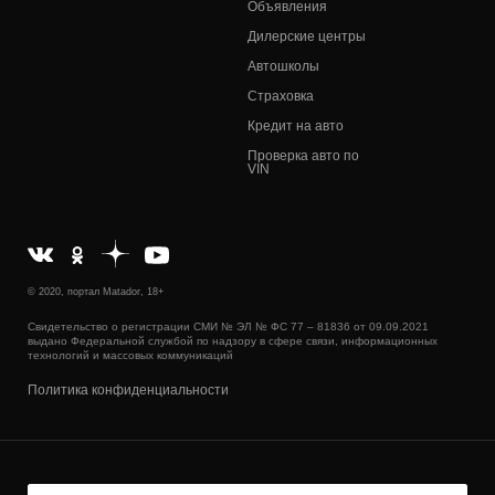
Объявления
Дилерские центры
Автошколы
Страховка
Кредит на авто
Проверка авто по
VIN
© 2020, портал Matador, 18+
Свидетельство о регистрации СМИ № ЭЛ № ФС 77 – 81836 от 09.09.2021
выдано Федеральной службой по надзору в сфере связи, информационных
технологий и массовых коммуникаций
Политика конфиденциальности