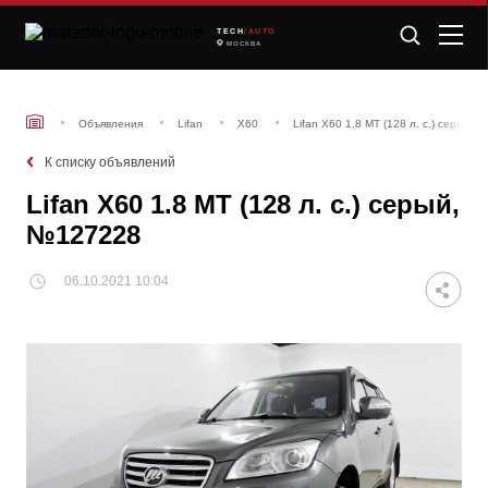
TECH
/AUTO
МОСКВА
Объявления
Lifan
X60
Lifan X60 1.8 MT (128 л. с.) серый,
К списку объявлений
Lifan X60 1.8 MT (128 л. с.) серый,
№127228
06.10.2021 10:04