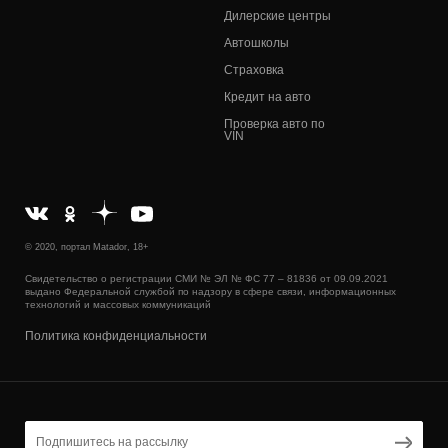
Дилерские центры
Автошколы
Страховка
Кредит на авто
Проверка авто по
VIN
© 2020, портал Matador, 18+
Свидетельство о регистрации СМИ № ЭЛ № ФС 77 – 81836 от 09.09.2021
выдано Федеральной службой по надзору в сфере связи, информационных
технологий и массовых коммуникаций
Политика конфиденциальности