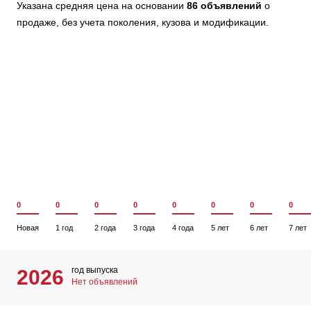
Указана средняя цена на основании
86 объявлений
о
продаже, без учета поколения, кузова и модификации.
0
0
0
0
0
0
0
0
Новая
1 год
2 года
3 года
4 года
5 лет
6 лет
7 лет
год выпуска
2026
Нет объявлений