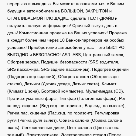
перерыва и выходных Вы можете познакомиться с Вашим
будущим автомобилем на БОЛЬШОЙ, ЗАКРЫТОЙ и
ОТАПЛИВАЕМОЙ ПЛОЩАДКЕ, сделать ТЕСТ-ДРАЙВ и
получить полную информацию! Срочный выкуп день-в-
день! Комиссионная продажа на Ваших условиях! Продажа
в кредит более чем через 10 Банков-партнеров на особых
условиях! Приобретение автомобиля у нас – это БЫСТРО,
ВЫГОДНО и БЕЗОПАСНО! ASR, ABS, Центральный замок,
Обогрев зеркал, Подушки безопасности (SRS водителя,
SRS пассажира, SRS задние пассажиры), Подогрев сидений
(Подогрев пер.сидений), Обогрев стекол (Обогрев задн.
стекла), Датчики (Датчик дождя, Датчик света), Климат
(Климат 1 зона), Бортовой компьютер, Мультимедиа (CD),
Противотуманные фары, Тип фар (Галогенные фары), Рег-
ка вод. сиденья (Вод.сид. по горизонт, Вод.сид. по высоте),
Рег-ка пас. сиденья (Пас.сид. по горизонт), Регулировка
руля (Рег-ка руля вылет), Обивка салона (Обивка салона
ткань), Легкосплавные диски, Цвет салона (Цвет салона
темный), Электрозеркала, Электропривод стекол (Перед.