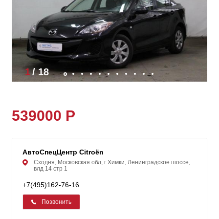
1
/
18
539000 Р
АвтоСпецЦентр Citroën
Сходня, Московская обл, г Химки, Ленинградское шоссе,
влд 14 стр 1
+7(495)162-76-16
Позвонить