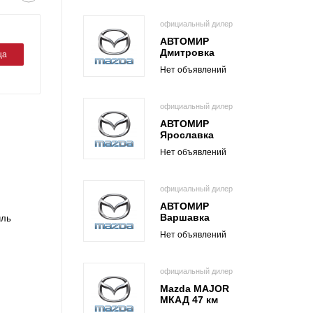
официальный дилер
АВТОМИР
Дмитровка
ца
Нет объявлений
официальный дилер
АВТОМИР
Ярославка
Нет объявлений
официальный дилер
АВТОМИР
Варшавка
иль
Нет объявлений
официальный дилер
Mazda MAJOR
МКАД 47 км