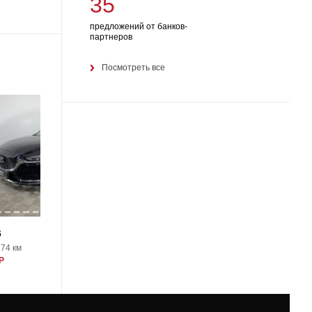
35
предложений от банков-
партнеров
Посмотреть все
18
6
Mazda 6
174 км
2015, 239000 км
Р
1400000 Р