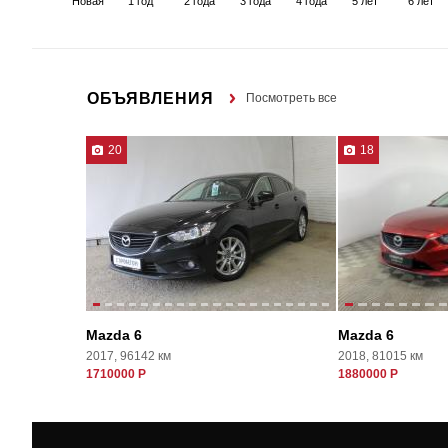
Новая
1 год
2 года
3 года
4 года
5 лет
6 лет
ОБЪЯВЛЕНИЯ
Посмотреть все
20
18
Mazda 6
Mazda 6
2017, 96142 км
2018, 81015 км
1710000 Р
1880000 Р