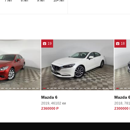
7 лет
8 лет
9 лет
10+ лет
19
18
Mazda 6
Mazda 
2019, 46102 км
2018, 78
2360000 Р
2300000 