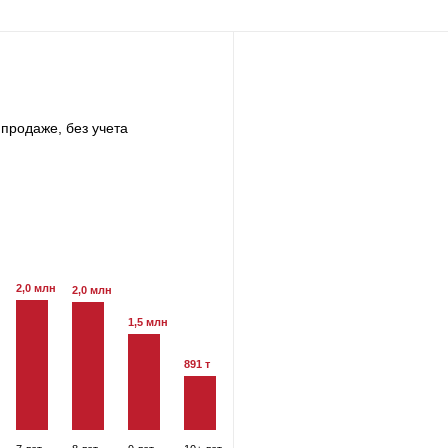
продаже, без учета
2,0 млн
2,0 млн
1,5 млн
891 т