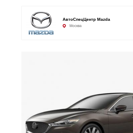
АвтоСпецЦентр Mazda
Москва