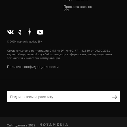
Проверка авто по
VIN
© 2020, портал Matador, 18+
Свидетельство о регистрации СМИ № ЭЛ № ФС 77 – 81836 от 09.09.2021
выдано Федеральной службой по надзору в сфере связи, информационных
технологий и массовых коммуникаций
Политика конфиденциальности
Сайт сделан в 2019