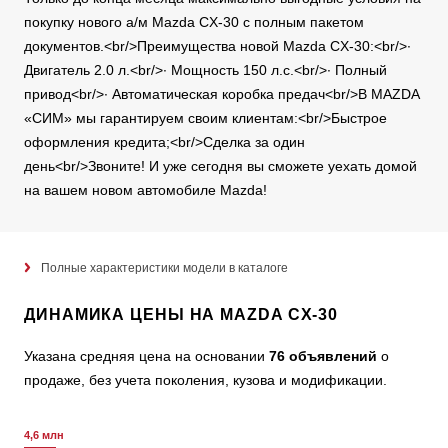
покупку нового а/м Mazda СX-30 с полным пакетом
документов.<br/>Преимущества новой Mazda СX-30:<br/>∙
Двигатель 2.0 л.<br/>∙ Мощность 150 л.с.<br/>∙ Полный
привод<br/>∙ Автоматическая коробка предач<br/>В MAZDA
«CИМ» мы гарантируем своим клиентам:<br/>Быстрое
оформления кредита;<br/>Сделка за один
день<br/>Звоните! И уже сегодня вы сможете уехать домой
на вашем новом автомобиле Mazda!
Полные характеристики модели в каталоге
ДИНАМИКА ЦЕНЫ НА MAZDA CX-30
Указана средняя цена на основании
76 объявлений
о
продаже, без учета поколения, кузова и модификации.
4,6 млн