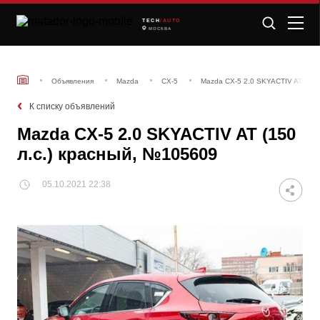
TECH
/AUTO
МОСКВА
Объявления
Mazda
CX-5
Mazda CX-5 2.0 SKYACTIV AT (150
К списку объявлений
Mazda CX-5 2.0 SKYACTIV AT (150
л.с.) красный, №105609
05.10.2021 22:38