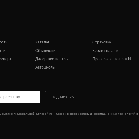
ости
Каталог
Страховка
тьи
Объявления
Кредит на авто
оспорт
Дилерские центры
Проверка авто по VIN
Автошколы
Подписаться
1 выдано Федеральной службой по надзору в сфере связи, информационных технологий и