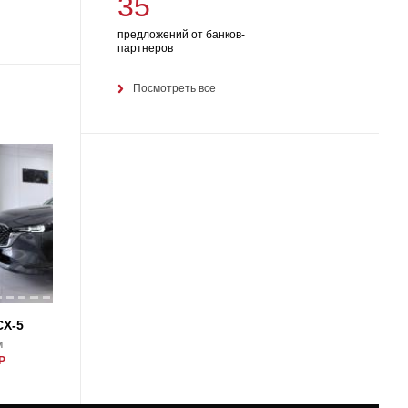
35
предложений от банков-
партнеров
Посмотреть все
19
CX-5
Mazda CX-5
м
2026, 0 км
Р
5650000 Р