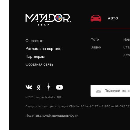
АВТО
TECH
Фото
Нов
О проекте
Видео
Ста
Реклама на портале
Авт
Партнерам
Обратная связь
© 2020, портал Matador, 18+
Свидетельство о регистрации СМИ № ЭЛ № ФС 77 – 81836 от 09.09.202
Политика конфиденциальности