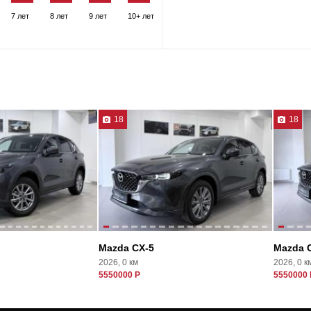
7 лет
8 лет
9 лет
10+ лет
18
18
Mazda CX-5
Mazda 
2026, 0 км
2026, 0 к
5550000 Р
5550000 